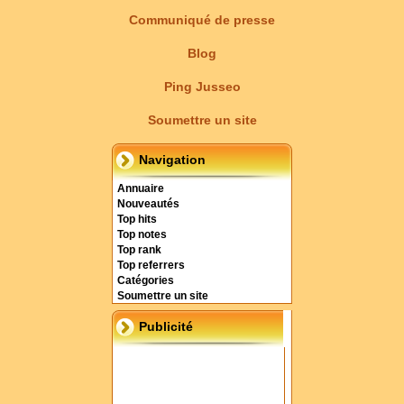
Communiqué de presse
Blog
Ping Jusseo
Soumettre un site
Navigation
Annuaire
Nouveautés
Top hits
Top notes
Top rank
Top referrers
Catégories
Soumettre un site
Publicité