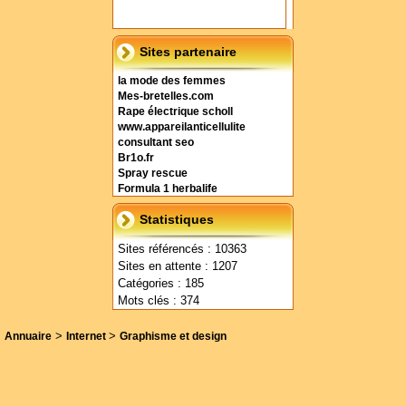
Sites partenaire
la mode des femmes
Mes-bretelles.com
Rape électrique scholl
www.appareilanticellulite
consultant seo
Br1o.fr
Spray rescue
Formula 1 herbalife
Statistiques
Sites référencés : 10363
Sites en attente : 1207
Catégories : 185
Mots clés : 374
>
>
Annuaire
Internet
Graphisme et design