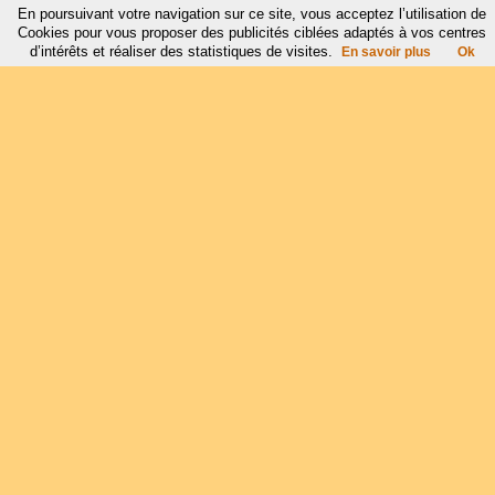
En poursuivant votre navigation sur ce site, vous acceptez l’utilisation de
Cookies pour vous proposer des publicités ciblées adaptés à vos centres
d’intérêts et réaliser des statistiques de visites.
En savoir plus
Ok