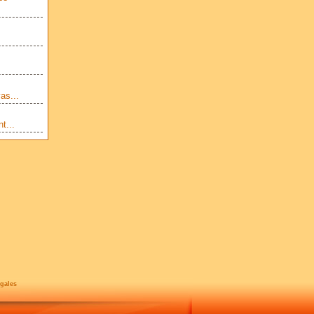
as...
t...
gales