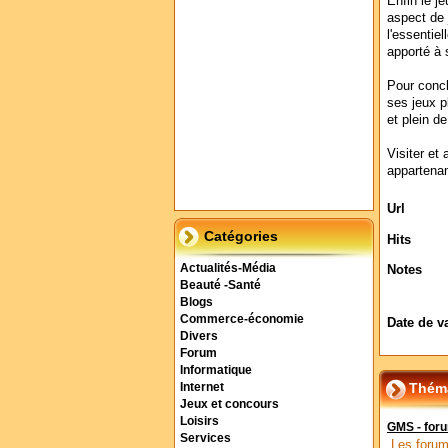
Enfin le j
aspect de 
l'essentiel
apporté à s
Pour concl
ses jeux p
et plein de
Visiter et 
appartenan
Url
Catégories
Hits
Actualités-Média
Notes
Beauté -Santé
Blogs
Commerce-économie
Date de v
Divers
Forum
Informatique
Théma
Internet
Jeux et concours
Loisirs
GMS - for
Services
Les forum