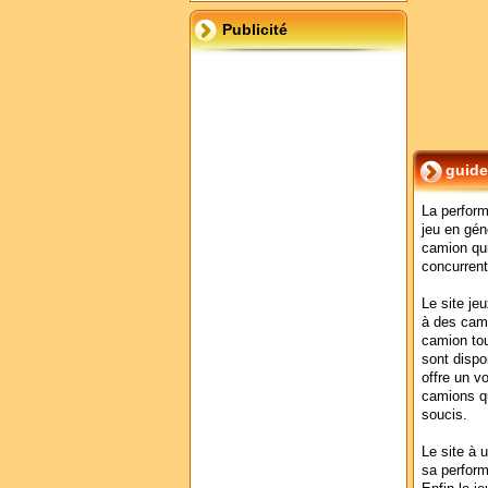
Publicité
guide
La perform
jeu en gén
camion qui
concurrent
Le site je
à des cami
camion tou
sont dispo
offre un v
camions qu
soucis.
Le site à u
sa perform