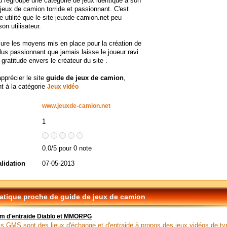
eu regroupe une catégorie de jeux identique à son
jeux de camion torride et passionnant. C'est
le utilité que le site jeuxde-camion.net peu
on utilisateur.
ure les moyens mis en place pour la création de
lus passionnant que jamais laisse le joueur ravi
 gratitude envers le créateur du site .
apprécier le site
guide de jeux de camion
,
t à la catégorie
Jeux vidéo
www.jeuxde-camion.net
1
0.0/5 pour 0 note
alidation
07-05-2013
tique proche de guide de jeux de camion
um d'entraide Diablo et MMORPG
s GMS sont des lieux d'échange et d'entraide à propos des jeux vidéos de ty