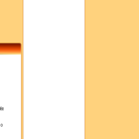
le
s
0