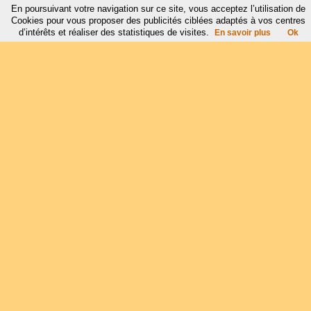
En poursuivant votre navigation sur ce site, vous acceptez l’utilisation de
Cookies pour vous proposer des publicités ciblées adaptés à vos centres
d’intérêts et réaliser des statistiques de visites.
En savoir plus
Ok