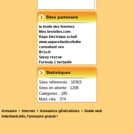
Sites partenaire
la mode des femmes
Mes-bretelles.com
Rape électrique scholl
www.appareilanticellulite
consultant seo
Br1o.fr
Spray rescue
Formula 1 herbalife
Statistiques
Sites référencés : 10363
Sites en attente : 1208
Catégories : 185
Mots clés : 374
>
>
>
Annuaire
Internet
Annuaires généralistes
Guide web
indeXweb.info, l'annuaire gratuit !