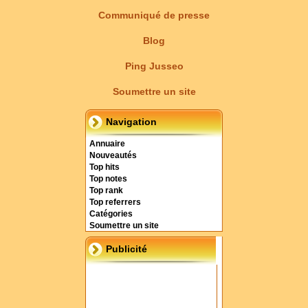
Communiqué de presse
Blog
Ping Jusseo
Soumettre un site
Navigation
Annuaire
Nouveautés
Top hits
Top notes
Top rank
Top referrers
Catégories
Soumettre un site
Publicité