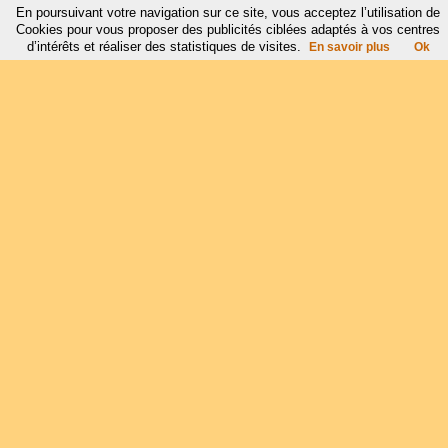
En poursuivant votre navigation sur ce site, vous acceptez l’utilisation de
Cookies pour vous proposer des publicités ciblées adaptés à vos centres
d’intérêts et réaliser des statistiques de visites.
En savoir plus
Ok