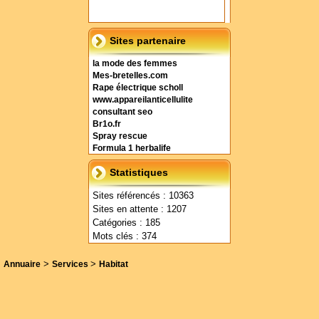
Sites partenaire
la mode des femmes
Mes-bretelles.com
Rape électrique scholl
www.appareilanticellulite
consultant seo
Br1o.fr
Spray rescue
Formula 1 herbalife
Statistiques
Sites référencés : 10363
Sites en attente : 1207
Catégories : 185
Mots clés : 374
>
>
Annuaire
Services
Habitat