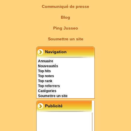
Communiqué de presse
Blog
Ping Jusseo
Soumettre un site
Navigation
Annuaire
Nouveautés
Top hits
Top notes
Top rank
Top referrers
Catégories
Soumettre un site
Publicité