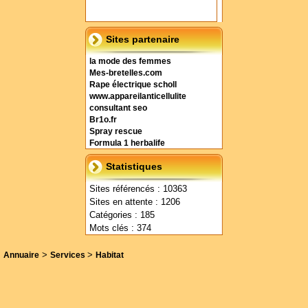
Sites partenaire
la mode des femmes
Mes-bretelles.com
Rape électrique scholl
www.appareilanticellulite
consultant seo
Br1o.fr
Spray rescue
Formula 1 herbalife
Statistiques
Sites référencés : 10363
Sites en attente : 1206
Catégories : 185
Mots clés : 374
>
>
Annuaire
Services
Habitat