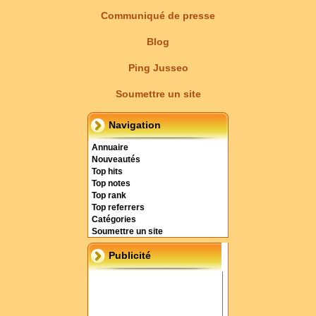
Communiqué de presse
Blog
Ping Jusseo
Soumettre un site
Navigation
Annuaire
Nouveautés
Top hits
Top notes
Top rank
Top referrers
Catégories
Soumettre un site
Publicité