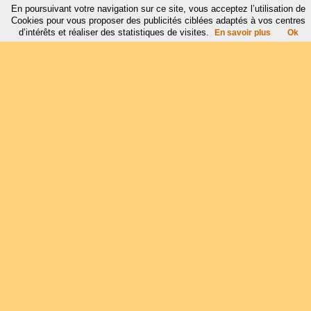
En poursuivant votre navigation sur ce site, vous acceptez l’utilisation de
Cookies pour vous proposer des publicités ciblées adaptés à vos centres
d’intérêts et réaliser des statistiques de visites.
En savoir plus
Ok