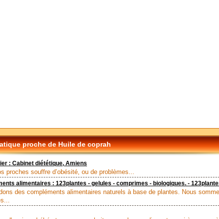
tique proche de Huile de coprah
er : Cabinet diététique, Amiens
os proches souffre d’obésité, ou de problèmes...
ts alimentaires : 123plantes - gelules - comprimes - biologiques. - 123plant
ons des compléments alimentaires naturels à base de plantes. Nous somm
s...