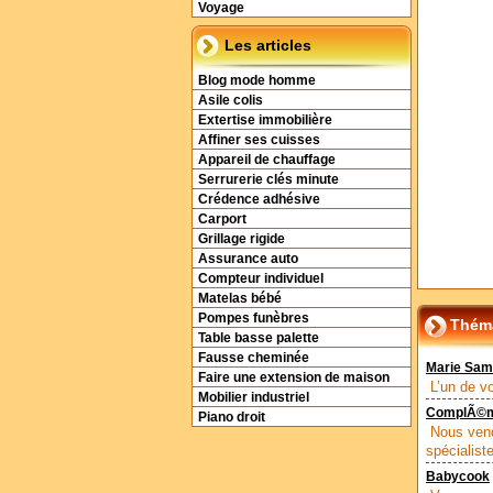
Voyage
Les articles
Blog mode homme
Asile colis
Extertise immobilière
Affiner ses cuisses
Appareil de chauffage
Serrurerie clés minute
Crédence adhésive
Carport
Grillage rigide
Assurance auto
Compteur individuel
Matelas bébé
Pompes funèbres
Théma
Table basse palette
Fausse cheminée
Marie Sami
Faire une extension de maison
L’un de v
Mobilier industriel
ComplÃ©men
Piano droit
Nous vend
spécialiste
Babycook