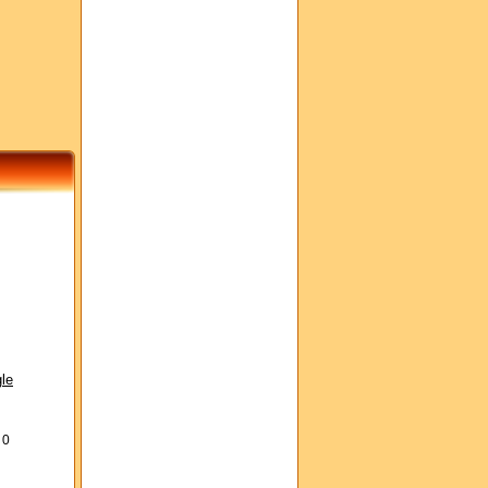
le
s
0