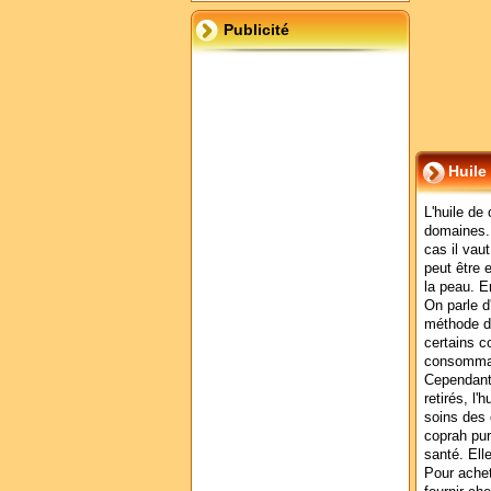
Publicité
Huile
L'huile de
domaines. 
cas il vaut
peut être 
la peau. En
On parle d'
méthode d'
certains c
consommate
Cependant
retirés, l'
soins des 
coprah pur
santé. Ell
Pour achet