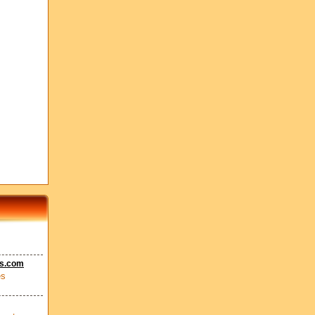
es.com
es