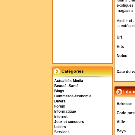
fournir ch
éxotiques 
magasins s
Visiter et 
la catégor
Url
Hits
Notes
Catégories
Date de v
Actualités-Média
Beauté -Santé
Infor
Blogs
Commerce-économie
Divers
Adresse
Forum
Informatique
Code post
Internet
Ville
Jeux et concours
Loisirs
Pays
Services