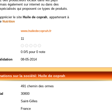
ez des producteurs locaux dans les pays
mais également sur internet ou dans des
pécialisés qui proposent ce types de produits.
apprécier le site
Huile de coprah
, appartenant à
ie
Nutrition
www.huiledecoprah.fr
11
0.0/5 pour 0 note
alidation
08-05-2014
mations sur la société: Huile de coprah
491 chemin des ormes
al
30800
Saint-Gilles
France