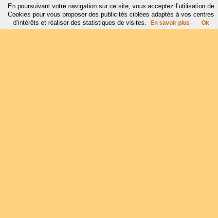
En poursuivant votre navigation sur ce site, vous acceptez l’utilisation de
Cookies pour vous proposer des publicités ciblées adaptés à vos centres
d’intérêts et réaliser des statistiques de visites.
En savoir plus
Ok