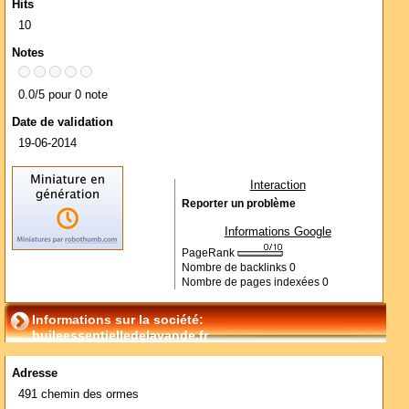
Hits
10
Notes
0.0/5 pour 0 note
Date de validation
19-06-2014
Interaction
Reporter un problème
Informations Google
PageRank
Nombre de backlinks
0
Nombre de pages indexées
0
Informations sur la société:
huileessentielledelavande.fr
Adresse
491 chemin des ormes