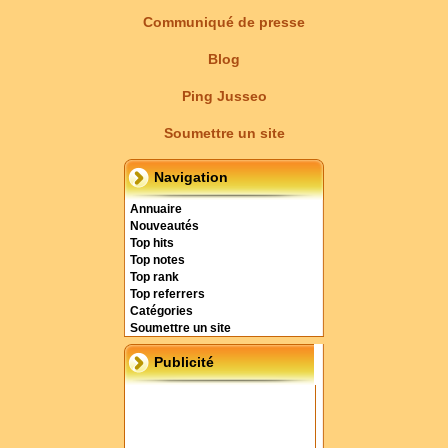
Communiqué de presse
Blog
Ping Jusseo
Soumettre un site
Navigation
Annuaire
Nouveautés
Top hits
Top notes
Top rank
Top referrers
Catégories
Soumettre un site
Publicité