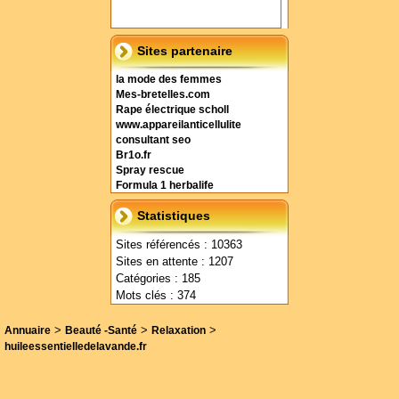
Sites partenaire
la mode des femmes
Mes-bretelles.com
Rape électrique scholl
www.appareilanticellulite
consultant seo
Br1o.fr
Spray rescue
Formula 1 herbalife
Statistiques
Sites référencés : 10363
Sites en attente : 1207
Catégories : 185
Mots clés : 374
>
>
>
Annuaire
Beauté -Santé
Relaxation
huileessentielledelavande.fr