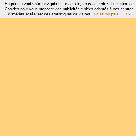
En poursuivant votre navigation sur ce site, vous acceptez l’utilisation de
Cookies pour vous proposer des publicités ciblées adaptés à vos centres
d’intérêts et réaliser des statistiques de visites.
En savoir plus
Ok