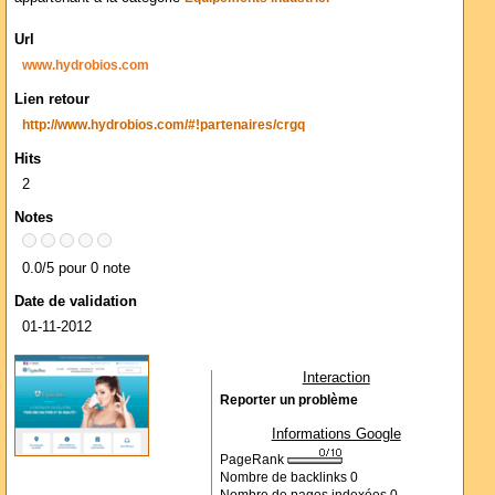
Url
www.hydrobios.com
Lien retour
http://www.hydrobios.com/#!partenaires/crgq
Hits
2
Notes
0.0/5 pour 0 note
Date de validation
01-11-2012
Interaction
Reporter un problème
Informations Google
PageRank
Nombre de backlinks
0