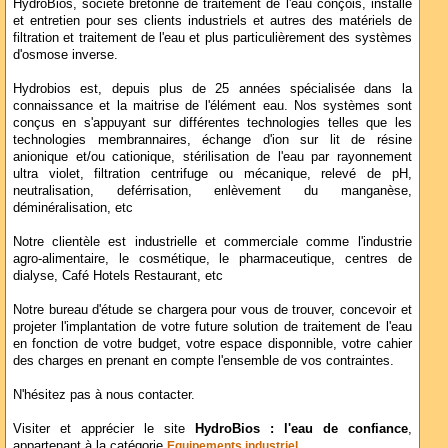
HydroBios, société bretonne de traitement de l'eau conçois, installe
et entretien pour ses clients industriels et autres des matériels de
filtration et traitement de l'eau et plus particulièrement des systèmes
d'osmose inverse.
Hydrobios est, depuis plus de 25 années spécialisée dans la
connaissance et la maitrise de l'élément eau. Nos systèmes sont
conçus en s'appuyant sur différentes technologies telles que les
technologies membrannaires, échange d'ion sur lit de résine
anionique et/ou cationique, stérilisation de l'eau par rayonnement
ultra violet, filtration centrifuge ou mécanique, relevé de pH,
neutralisation, deférrisation, enlèvement du manganèse,
déminéralisation, etc
Notre clientèle est industrielle et commerciale comme l'industrie
agro-alimentaire, le cosmétique, le pharmaceutique, centres de
dialyse, Café Hotels Restaurant, etc
Notre bureau d'étude se chargera pour vous de trouver, concevoir et
projeter l'implantation de votre future solution de traitement de l'eau
en fonction de votre budget, votre espace disponnible, votre cahier
des charges en prenant en compte l'ensemble de vos contraintes.
N'hésitez pas à nous contacter.
Visiter et apprécier le site
HydroBios : l'eau de confiance
,
appartenant à la catégorie
Equipements industriel