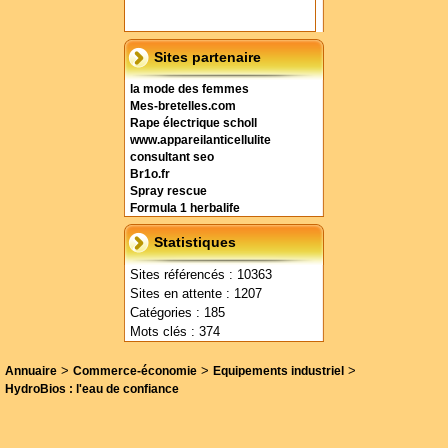
Sites partenaire
la mode des femmes
Mes-bretelles.com
Rape électrique scholl
www.appareilanticellulite
consultant seo
Br1o.fr
Spray rescue
Formula 1 herbalife
Statistiques
Sites référencés : 10363
Sites en attente : 1207
Catégories : 185
Mots clés : 374
>
>
>
Annuaire
Commerce-économie
Equipements industriel
HydroBios : l'eau de confiance