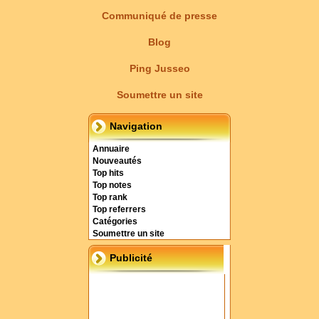
Communiqué de presse
Blog
Ping Jusseo
Soumettre un site
Navigation
Annuaire
Nouveautés
Top hits
Top notes
Top rank
Top referrers
Catégories
Soumettre un site
Publicité