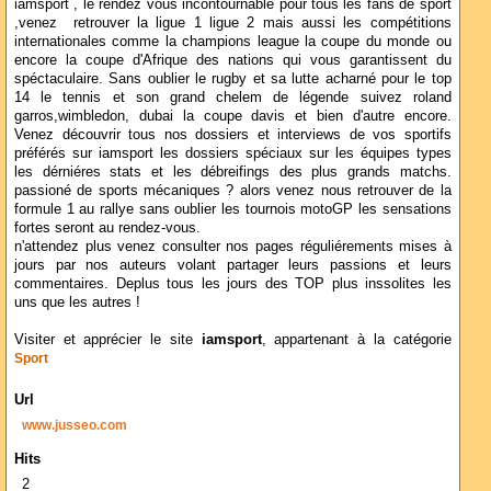
iamsport , le rendez vous incontournable pour tous les fans de sport
,venez retrouver la ligue 1 ligue 2 mais aussi les compétitions
internationales comme la champions league la coupe du monde ou
encore la coupe d'Afrique des nations qui vous garantissent du
spéctaculaire. Sans oublier le rugby et sa lutte acharné pour le top
14 le tennis et son grand chelem de légende suivez roland
garros,wimbledon, dubai la coupe davis et bien d'autre encore.
Venez découvrir tous nos dossiers et interviews de vos sportifs
préférés sur iamsport les dossiers spéciaux sur les équipes types
les dérniéres stats et les débreifings des plus grands matchs.
passioné de sports mécaniques ? alors venez nous retrouver de la
formule 1 au rallye sans oublier les tournois motoGP les sensations
fortes seront au rendez-vous.
n'attendez plus venez consulter nos pages réguliérements mises à
jours par nos auteurs volant partager leurs passions et leurs
commentaires. Deplus tous les jours des TOP plus inssolites les
uns que les autres !
Visiter et apprécier le site
iamsport
, appartenant à la catégorie
Sport
Url
www.jusseo.com
Hits
2