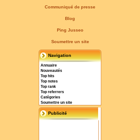
Communiqué de presse
Blog
Ping Jusseo
Soumettre un site
Navigation
Annuaire
Nouveautés
Top hits
Top notes
Top rank
Top referrers
Catégories
Soumettre un site
Publicité