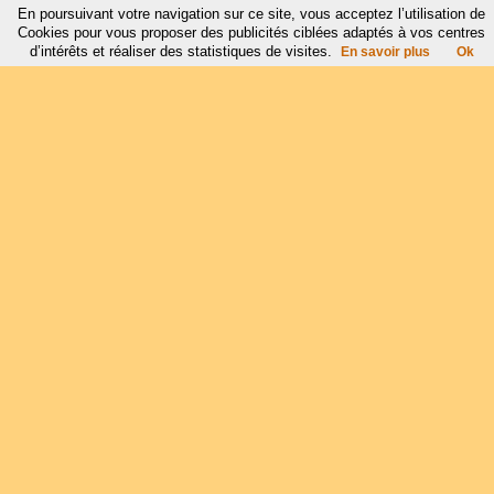
En poursuivant votre navigation sur ce site, vous acceptez l’utilisation de
Cookies pour vous proposer des publicités ciblées adaptés à vos centres
d’intérêts et réaliser des statistiques de visites.
En savoir plus
Ok