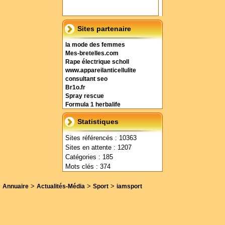
Sites partenaire
la mode des femmes
Mes-bretelles.com
Rape électrique scholl
www.appareilanticellulite
consultant seo
Br1o.fr
Spray rescue
Formula 1 herbalife
Statistiques
Sites référencés : 10363
Sites en attente : 1207
Catégories : 185
Mots clés : 374
>
>
>
Annuaire
Actualités-Média
Sport
iamsport