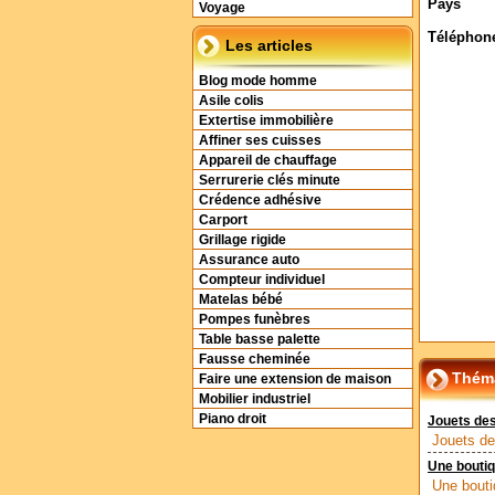
Pays
Voyage
Téléphon
Les articles
Blog mode homme
Asile colis
Extertise immobilière
Affiner ses cuisses
Appareil de chauffage
Serrurerie clés minute
Crédence adhésive
Carport
Grillage rigide
Assurance auto
Compteur individuel
Matelas bébé
Pompes funèbres
Table basse palette
Fausse cheminée
Théma
Faire une extension de maison
Mobilier industriel
Piano droit
Jouets des
Jouets de
Une bouti
Une bouti