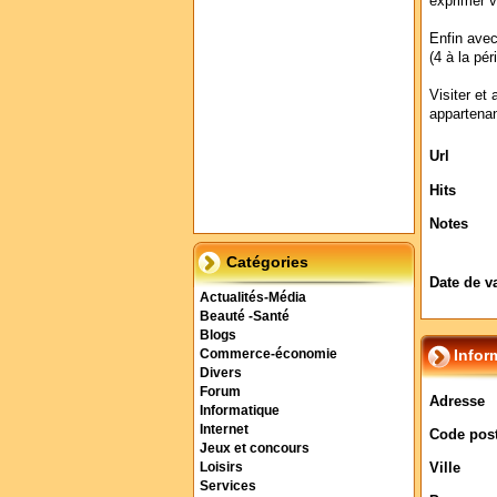
exprimer vo
Enfin avec
(4 à la pé
Visiter et 
appartenan
Url
Hits
Notes
Catégories
Date de v
Actualités-Média
Beauté -Santé
Blogs
Infor
Commerce-économie
Divers
Forum
Adresse
Informatique
Internet
Code post
Jeux et concours
Ville
Loisirs
Services