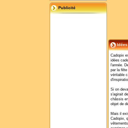
Publicité
Idées
Cadopix est
idées cade
l'année. D
par la fêt
véritable 
d'inspirati
Si on deva
s'agirait 
châssis en
objet de d
Mais il ex
Cadopix, q
vêtements 