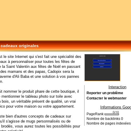
 cadeaux originales
 le site Internet qui s'est fait une spécialité des
aux à personnaliser pour toutes les fêtes de
e la Saint Valentin aux fêtes de Noël en passant
e des mamans et des papas, Cadopix sera la
caverne d'Ali Baba et une solution à vos pannes
on.
Interaction
it nommer le produit phare de cette boutique, il
Reporter un problème
de mentionner le tableau photo sur toile avec
Contacter le webmaster
 bois, un véritable présent de qualité, un vrai
éco pour votre maison ou votre appartement.
Informations Goog
PageRank
iste bien d'autres concepts de cadeaux sur
Nombre de backlinks
0
u'il s'agisse de mugs personnalisés ou de
Nombre de pages indexée
brodés, vous aurez toutes les possibilités pour