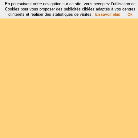
En poursuivant votre navigation sur ce site, vous acceptez l’utilisation de
Cookies pour vous proposer des publicités ciblées adaptés à vos centres
d’intérêts et réaliser des statistiques de visites.
En savoir plus
Ok