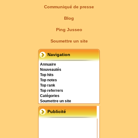
Communiqué de presse
Blog
Ping Jusseo
Soumettre un site
Navigation
Annuaire
Nouveautés
Top hits
Top notes
Top rank
Top referrers
Catégories
Soumettre un site
Publicité