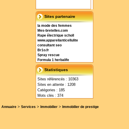
Sites partenaire
la mode des femmes
Mes-bretelles.com
Rape électrique scholl
www.appareilanticellulite
consultant seo
Br1o.fr
Spray rescue
Formula 1 herbalife
Statistiques
Sites référencés : 10363
Sites en attente : 1208
Catégories : 185
Mots clés : 374
>
>
>
Annuaire
Services
Immobilier
Immobilier de prestige