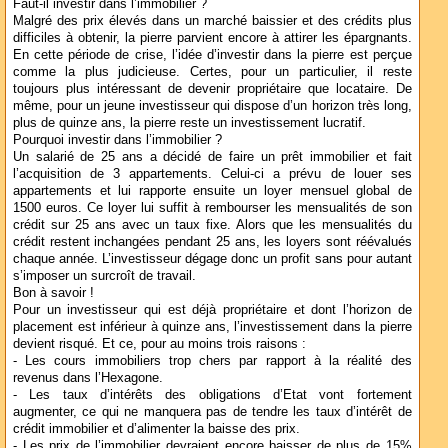
Faut-il investir dans l’immobilier ?
Malgré des prix élevés dans un marché baissier et des crédits plus
difficiles à obtenir, la pierre parvient encore à attirer les épargnants.
En cette période de crise, l’idée d’investir dans la pierre est perçue
comme la plus judicieuse. Certes, pour un particulier, il reste
toujours plus intéressant de devenir propriétaire que locataire. De
même, pour un jeune investisseur qui dispose d’un horizon très long,
plus de quinze ans, la pierre reste un investissement lucratif.
Pourquoi investir dans l’immobilier ?
Un salarié de 25 ans a décidé de faire un prêt immobilier et fait
l’acquisition de 3 appartements. Celui-ci a prévu de louer ses
appartements et lui rapporte ensuite un loyer mensuel global de
1500 euros. Ce loyer lui suffit à rembourser les mensualités de son
crédit sur 25 ans avec un taux fixe. Alors que les mensualités du
crédit restent inchangées pendant 25 ans, les loyers sont réévalués
chaque année. L’investisseur dégage donc un profit sans pour autant
s’imposer un surcroît de travail.
Bon à savoir !
Pour un investisseur qui est déjà propriétaire et dont l’horizon de
placement est inférieur à quinze ans, l’investissement dans la pierre
devient risqué. Et ce, pour au moins trois raisons :
- Les cours immobiliers trop chers par rapport à la réalité des
revenus dans l’Hexagone.
- Les taux d’intérêts des obligations d’Etat vont fortement
augmenter, ce qui ne manquera pas de tendre les taux d’intérêt de
crédit immobilier et d’alimenter la baisse des prix.
- Les prix de l’immobilier devraient encore baisser de plus de 15%