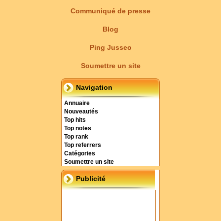
Communiqué de presse
Blog
Ping Jusseo
Soumettre un site
Navigation
Annuaire
Nouveautés
Top hits
Top notes
Top rank
Top referrers
Catégories
Soumettre un site
Publicité