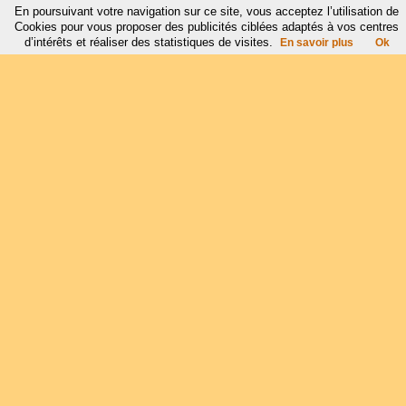
En poursuivant votre navigation sur ce site, vous acceptez l’utilisation de
Cookies pour vous proposer des publicités ciblées adaptés à vos centres
d’intérêts et réaliser des statistiques de visites.
En savoir plus
Ok