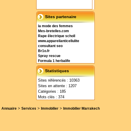
Sites partenaire
la mode des femmes
Mes-bretelles.com
Rape électrique scholl
www.appareilanticellulite
consultant seo
Br1o.fr
Spray rescue
Formula 1 herbalife
Statistiques
Sites référencés : 10363
Sites en attente : 1207
Catégories : 185
Mots clés : 374
>
>
>
Annuaire
Services
Immobilier
Immobilier Marrakech