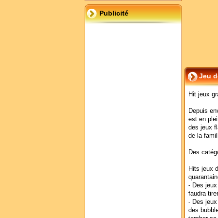
Publicité
Jeu d
Hit jeux gr
Depuis env
est en ple
des jeux f
de la fami
Des catégo
Hits jeux 
quarantain
- Des jeux
faudra tire
- Des jeux
des bubble