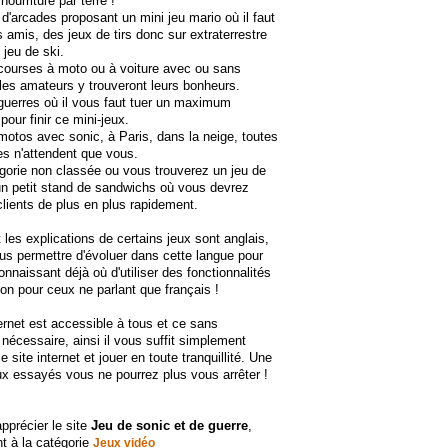
ourriture par terre !
 d'arcades proposant un mini jeu mario où il faut
 amis, des jeux de tirs donc sur extraterrestre
 jeu de ski.
courses à moto ou à voiture avec ou sans
les amateurs y trouveront leurs bonheurs.
guerres où il vous faut tuer un maximum
pour finir ce mini-jeux.
motos avec sonic, à Paris, dans la neige, toutes
es n'attendent que vous.
gorie non classée ou vous trouverez un jeu de
un petit stand de sandwichs où vous devrez
 clients de plus en plus rapidement.
les explications de certains jeux sont anglais,
us permettre d'évoluer dans cette langue pour
onnaissant déjà où d'utiliser des fonctionnalités
ion pour ceux ne parlant que français !
ternet est accessible à tous et ce sans
n nécessaire, ainsi il vous suffit simplement
 le site internet et jouer en toute tranquillité. Une
eux essayés vous ne pourrez plus vous arrêter !
apprécier le site
Jeu de sonic et de guerre
,
t à la catégorie
Jeux vidéo