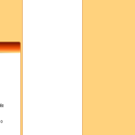
le
s
0