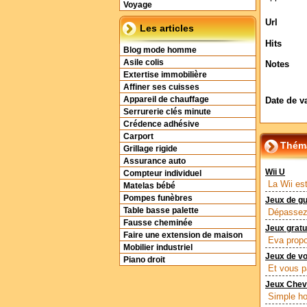
Voyage
Url
Les articles
Hits
Blog mode homme
Asile colis
Notes
Extertise immobilière
Affiner ses cuisses
Appareil de chauffage
Date de v
Serrurerie clés minute
Crédence adhésive
Carport
Théma
Grillage rigide
Assurance auto
Wii U
Compteur individuel
La Wii es
Matelas bébé
Pompes funèbres
Jeux de g
Table basse palette
Dépassez 
Fausse cheminée
Jeux gratu
Faire une extension de maison
Eva propo
Mobilier industriel
Jeux de vo
Piano droit
Et vous p
Jeux Che
Simple ho