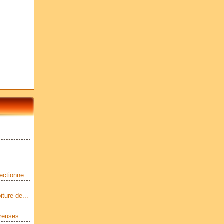
ectionne...
ture de...
reuses...