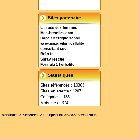
Sites partenaire
la mode des femmes
Mes-bretelles.com
Rape électrique scholl
www.appareilanticellulite
consultant seo
Br1o.fr
Spray rescue
Formula 1 herbalife
Statistiques
Sites référencés : 10363
Sites en attente : 1207
Catégories : 185
Mots clés : 374
>
>
Annuaire
Services
L'expert du divorce vers Paris