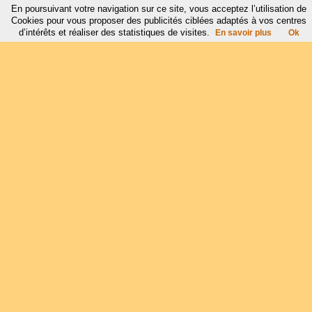
En poursuivant votre navigation sur ce site, vous acceptez l’utilisation de
Cookies pour vous proposer des publicités ciblées adaptés à vos centres
d’intérêts et réaliser des statistiques de visites.
En savoir plus
Ok