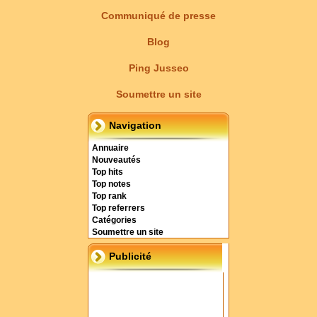
Communiqué de presse
Blog
Ping Jusseo
Soumettre un site
Navigation
Annuaire
Nouveautés
Top hits
Top notes
Top rank
Top referrers
Catégories
Soumettre un site
Publicité