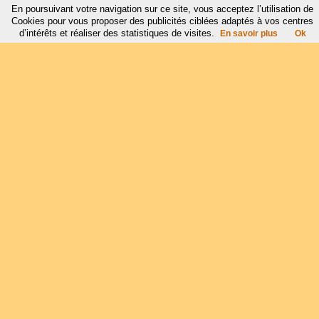
En poursuivant votre navigation sur ce site, vous acceptez l’utilisation de
Cookies pour vous proposer des publicités ciblées adaptés à vos centres
d’intérêts et réaliser des statistiques de visites.
En savoir plus
Ok