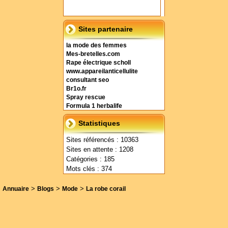
Sites partenaire
la mode des femmes
Mes-bretelles.com
Rape électrique scholl
www.appareilanticellulite
consultant seo
Br1o.fr
Spray rescue
Formula 1 herbalife
Statistiques
Sites référencés : 10363
Sites en attente : 1208
Catégories : 185
Mots clés : 374
>
>
>
Annuaire
Blogs
Mode
La robe corail