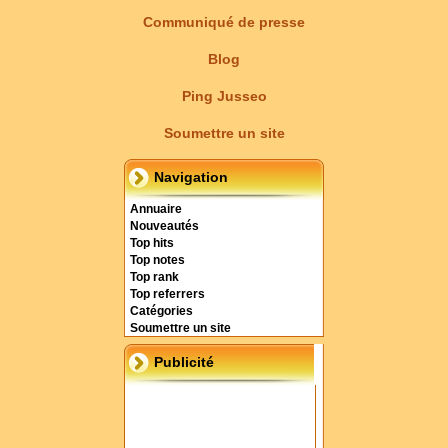
Communiqué de presse
Blog
Ping Jusseo
Soumettre un site
Navigation
Annuaire
Nouveautés
Top hits
Top notes
Top rank
Top referrers
Catégories
Soumettre un site
Publicité