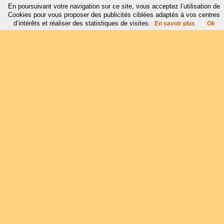
En poursuivant votre navigation sur ce site, vous acceptez l’utilisation de
Cookies pour vous proposer des publicités ciblées adaptés à vos centres
d’intérêts et réaliser des statistiques de visites.
En savoir plus
Ok