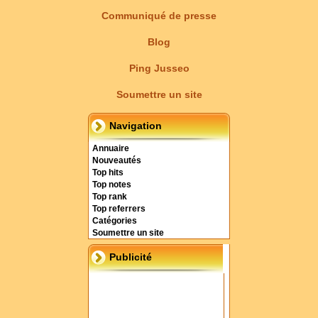
Communiqué de presse
Blog
Ping Jusseo
Soumettre un site
Navigation
Annuaire
Nouveautés
Top hits
Top notes
Top rank
Top referrers
Catégories
Soumettre un site
Publicité