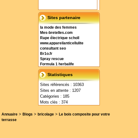
Sites partenaire
la mode des femmes
Mes-bretelles.com
Rape électrique scholl
www.appareilanticellulite
consultant seo
Br1o.fr
Spray rescue
Formula 1 herbalife
Statistiques
Sites référencés : 10363
Sites en attente : 1207
Catégories : 185
Mots clés : 374
>
>
>
Annuaire
Blogs
bricolage
Le bois composite pour votre
terrasse