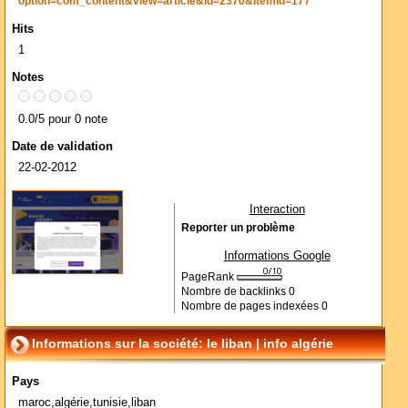
option=com_content&view=article&id=2370&Itemid=177
Hits
1
Notes
0.0/5 pour 0 note
Date de validation
22-02-2012
Interaction
Reporter un problème
Informations Google
PageRank
Nombre de backlinks
0
Nombre de pages indexées
0
Informations sur la société: le liban | info algérie
Pays
maroc,algérie,tunisie,liban