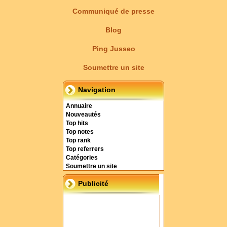
Communiqué de presse
Blog
Ping Jusseo
Soumettre un site
Navigation
Annuaire
Nouveautés
Top hits
Top notes
Top rank
Top referrers
Catégories
Soumettre un site
Publicité