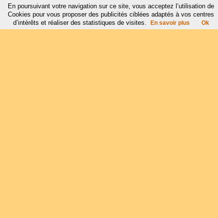
En poursuivant votre navigation sur ce site, vous acceptez l’utilisation de
Cookies pour vous proposer des publicités ciblées adaptés à vos centres
d’intérêts et réaliser des statistiques de visites.
En savoir plus
Ok