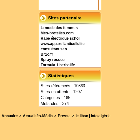
Sites partenaire
la mode des femmes
Mes-bretelles.com
Rape électrique scholl
www.appareilanticellulite
consultant seo
Br1o.fr
Spray rescue
Formula 1 herbalife
Statistiques
Sites référencés : 10363
Sites en attente : 1207
Catégories : 185
Mots clés : 374
>
>
>
Annuaire
Actualités-Média
Presse
le liban | info algérie