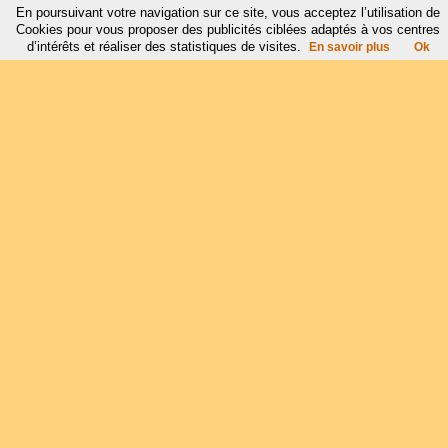
En poursuivant votre navigation sur ce site, vous acceptez l’utilisation de
Cookies pour vous proposer des publicités ciblées adaptés à vos centres
d’intérêts et réaliser des statistiques de visites.
En savoir plus
Ok