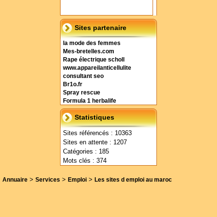
Sites partenaire
la mode des femmes
Mes-bretelles.com
Rape électrique scholl
www.appareilanticellulite
consultant seo
Br1o.fr
Spray rescue
Formula 1 herbalife
Statistiques
Sites référencés : 10363
Sites en attente : 1207
Catégories : 185
Mots clés : 374
>
>
>
Annuaire
Services
Emploi
Les sites d emploi au maroc