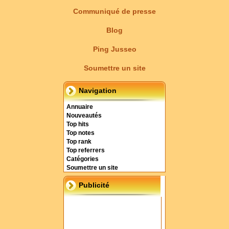
Communiqué de presse
Blog
Ping Jusseo
Soumettre un site
Navigation
Annuaire
Nouveautés
Top hits
Top notes
Top rank
Top referrers
Catégories
Soumettre un site
Publicité