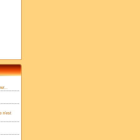
ur...
e n'est