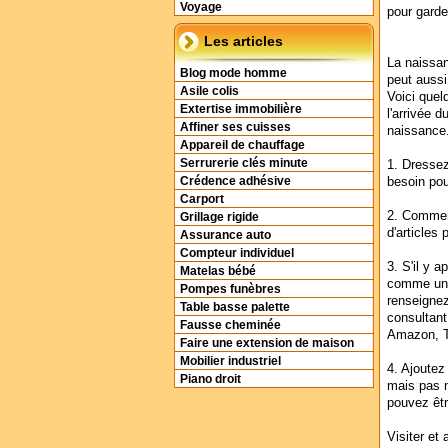
Voyage
pour garde
Les articles
La naissan
Blog mode homme
peut aussi
Asile colis
Voici quel
Extertise immobilière
l'arrivée 
Affiner ses cuisses
naissance
Appareil de chauffage
Serrurerie clés minute
1. Dressez
besoin po
Crédence adhésive
Carport
2. Commenc
Grillage rigide
d'articles 
Assurance auto
Compteur individuel
3. S'il y 
Matelas bébé
comme un c
Pompes funèbres
renseignez
Table basse palette
consultant
Fausse cheminée
Amazon, T
Faire une extension de maison
Mobilier industriel
4. Ajoutez
Piano droit
mais pas n
pouvez être
Visiter et 