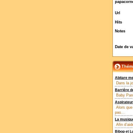
papacorne
Url
Hits
Notes
Date de v
Théma
Abitare m
Dans la jo
Barrière d
Baby Parc
Aspirateur
Alors que
pas...
La musique
Afin d’ai
Bibop et Lu