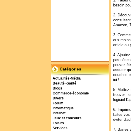
1. Faites 
besoin pou
2. Découvr
consultant
Amazon, T
3. Commenc
aux moins 
article au p
4. Ajoutez
pas nécess
pouvez êtr
Catégories
assurer qu
couches en
Actualités-Média
ici !
Beauté -Santé
Blogs
5. Mettez 
Commerce-économie
trouver - c
Divers
logiciel l'
Forum
Informatique
6. Imprime
Internet
faites vos
Jeux et concours
éviter d'a
Loisirs
Services
7. Barrez 