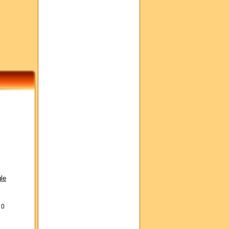
le
s
0