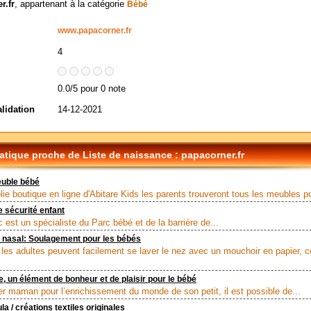
r.fr
, appartenant à la catégorie
Bébé
www.papacorner.fr
4
0.0/5 pour 0 note
alidation
14-12-2021
tique proche de Liste de naissance : papacorner.fr
euble bébé
lie boutique en ligne d'Abitare Kids les parents trouveront tous les meubles po
e sécurité enfant
 est un spécialiste du Parc bébé et de la barrière de...
 nasal: Soulagement pour les bébés
 les adultes peuvent facilement se laver le nez avec un mouchoir en papier, c
, un élément de bonheur et de plaisir pour le bébé
der maman pour l’enrichissement du monde de son petit, il est possible de...
la / créations textiles originales