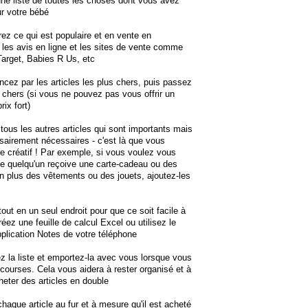
une liste de toutes les choses dont vous avez
r votre bébé
ez ce qui est populaire et en vente en
 les avis en ligne et les sites de vente comme
arget, Babies R Us, etc
ez par les articles les plus chers, puis passez
chers (si vous ne pouvez pas vous offrir un
rix fort)
 tous les autres articles qui sont importants mais
airement nécessaires - c'est là que vous
e créatif ! Par exemple, si vous voulez vous
e quelqu'un reçoive une carte-cadeau ou des
 plus des vêtements ou des jouets, ajoutez-les
tout en un seul endroit pour que ce soit facile à
réez une feuille de calcul Excel ou utilisez le
application Notes de votre téléphone
z la liste et emportez-la avec vous lorsque vous
 courses. Cela vous aidera à rester organisé et à
cheter des articles en double
chaque article au fur et à mesure qu'il est acheté