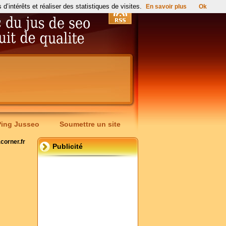
’intérêts et réaliser des statistiques de visites.
En savoir plus
Ok
Ping Jusseo
Soumettre un site
corner.fr
Publicité