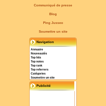
Communiqué de presse
Blog
Ping Jusseo
Soumettre un site
Navigation
Annuaire
Nouveautés
Top hits
Top notes
Top rank
Top referrers
Catégories
Soumettre un site
Publicité