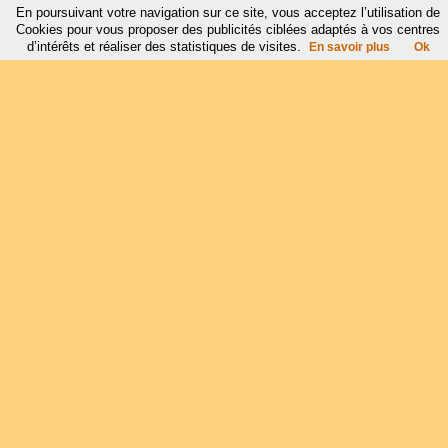
En poursuivant votre navigation sur ce site, vous acceptez l’utilisation de
Cookies pour vous proposer des publicités ciblées adaptés à vos centres
d’intérêts et réaliser des statistiques de visites.
En savoir plus
Ok