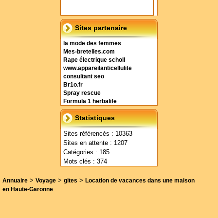
Sites partenaire
la mode des femmes
Mes-bretelles.com
Rape électrique scholl
www.appareilanticellulite
consultant seo
Br1o.fr
Spray rescue
Formula 1 herbalife
Statistiques
Sites référencés : 10363
Sites en attente : 1207
Catégories : 185
Mots clés : 374
>
>
>
Annuaire
Voyage
gites
Location de vacances dans une maison
en Haute-Garonne