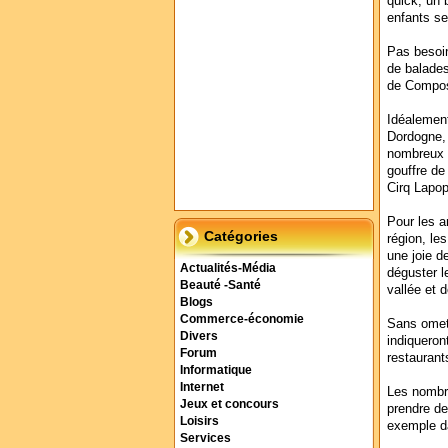
quick, un 
enfants se
Pas besoin
de balades
de Compost
Idéalement
Dordogne, 
nombreux s
gouffre de
Cirq Lapopi
Pour les a
Catégories
région, le
une joie de
Actualités-Média
déguster l
Beauté -Santé
vallée et 
Blogs
Commerce-économie
Sans omet
Divers
indiqueron
Forum
restaurant
Informatique
Internet
Les nombre
Jeux et concours
prendre d
Loisirs
exemple da
Services