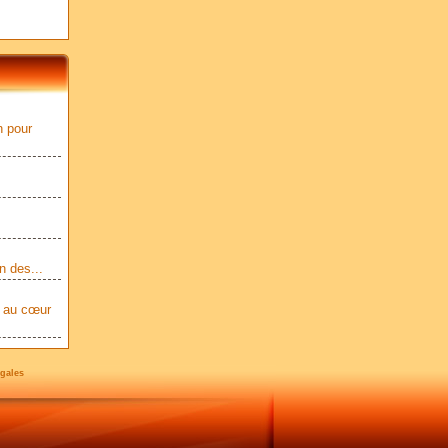
n pour
.
n des...
e au cœur
gales