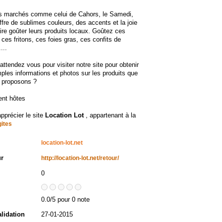
os marchés comme celui de Cahors, le Samedi,
ffre de sublimes couleurs, des accents et la joie
ire goûter leurs produits locaux. Goûtez ces
ces fritons, ces foies gras, ces confits de
...
'attendez vous pour visiter notre site pour obtenir
ples informations et photos sur les produits que
 proposons ?
nt hôtes
apprécier le site
Location Lot
, appartenant à la
gites
location-lot.net
ur
http://location-lot.net/retour/
0
0.0/5 pour 0 note
alidation
27-01-2015