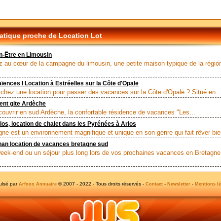
tique proche de Location Lot
n-Être en Limousin
 au cœur de la campagne du limousin, une petite maison typique de la régio
aïences l Location à Estréelles sur la Côte d'Opale
chez une location pour passer des vacances sur la Côte d'Opale ? Situé en..
nt gite Ardèche
ouvrir en sud Ardèche, la confortable résidence de vacances "Les...
rlos, location de chalet dans les Pyrénées à Arlos
ne est un environnement magnifique et unique en son genre qui fait rêver bie
han location de vacances bretagne sud
eek-end ou un séjour plus long lors de vos prochaines vacances en Bretagn
ulsé par
© 2007 - 2022 - Tous droits réservés -
-
-
Arfooo Annuaire
Contact
Newsletter
Mentions lé