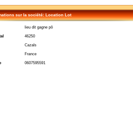
mations sur la société: Location Lot
lieu dit gagne pô
al
46250
Cazals
France
e
0607595591