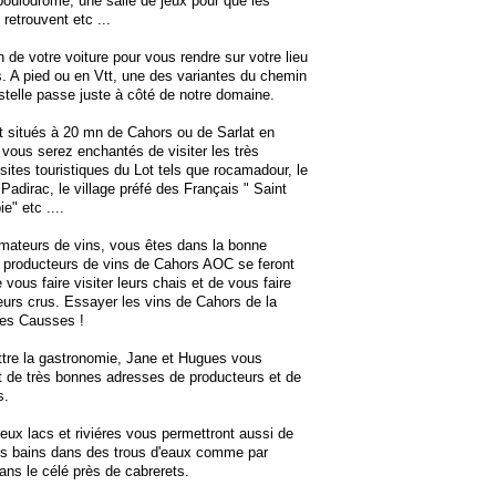
boulodrome, une salle de jeux pour que les
 retrouvent etc ...
 de votre voiture pour vous rendre sur votre lieu
. A pied ou en Vtt, une des variantes du chemin
elle passe juste à côté de notre domaine.
 situés à 20 mn de Cahors ou de Sarlat en
vous serez enchantés de visiter les très
ites touristiques du Lot tels que rocamadour, le
 Padirac, le village préfé des Français " Saint
e" etc ....
mateurs de vins, vous êtes dans la bonne
s producteurs de vins de Cahors AOC se feront
 vous faire visiter leurs chais et de vous faire
eurs crus. Essayer les vins de Cahors de la
des Causses !
tre la gastronomie, Jane et Hugues vous
t de très bonnes adresses de producteurs et de
s.
ux lacs et riviéres vous permettront aussi de
es bains dans des trous d'eaux comme par
ns le célé près de cabrerets.