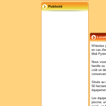
Publicité
Locat
N’hésitez p
en cas d'e
Midi Pyré
Nous vous
famille ou
coût un de
conservant
Situés au 
50 hectares
équipement
Les équipe
piscine, u