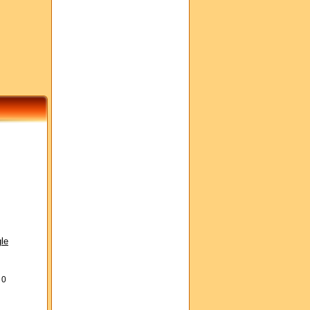
le
s
0