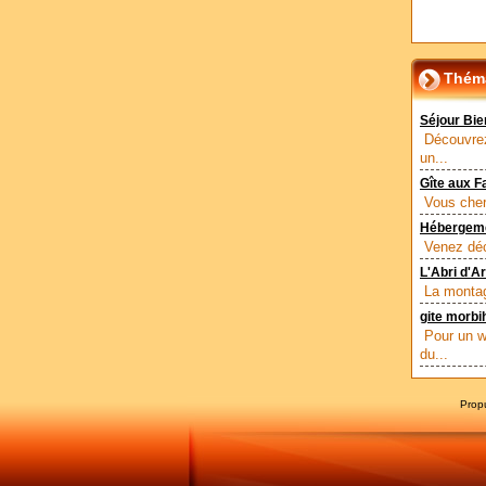
Théma
Séjour Bie
Découvrez
un...
Gîte aux F
Vous cher
Hébergeme
Venez déc
L'Abri d'A
La montag
gite morbi
Pour un w
du...
Prop