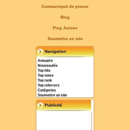
Communiqué de presse
Blog
Ping Jusseo
Soumettre un site
Navigation
Annuaire
Nouveautés
Top hits
Top notes
Top rank
Top referrers
Catégories
Soumettre un site
Publicité