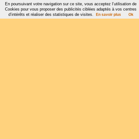
En poursuivant votre navigation sur ce site, vous acceptez l’utilisation de
Cookies pour vous proposer des publicités ciblées adaptés à vos centres
d’intérêts et réaliser des statistiques de visites.
En savoir plus
Ok