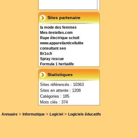
Sites partenaire
la mode des femmes
Mes-bretelles.com
Rape électrique scholl
www.appareilanticellulite
consultant seo
Br1o.fr
Spray rescue
Formula 1 herbalife
Statistiques
Sites référencés : 10363
Sites en attente : 1208
Catégories : 185
Mots clés : 374
>
>
>
Annuaire
Informatique
Logiciel
Logiciels éducatifs