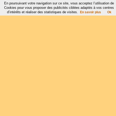
En poursuivant votre navigation sur ce site, vous acceptez l’utilisation de
Cookies pour vous proposer des publicités ciblées adaptés à vos centres
d’intérêts et réaliser des statistiques de visites.
En savoir plus
Ok