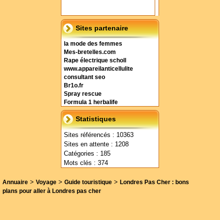
Sites partenaire
la mode des femmes
Mes-bretelles.com
Rape électrique scholl
www.appareilanticellulite
consultant seo
Br1o.fr
Spray rescue
Formula 1 herbalife
Statistiques
Sites référencés : 10363
Sites en attente : 1208
Catégories : 185
Mots clés : 374
>
>
>
Annuaire
Voyage
Guide touristique
Londres Pas Cher : bons
plans pour aller à Londres pas cher