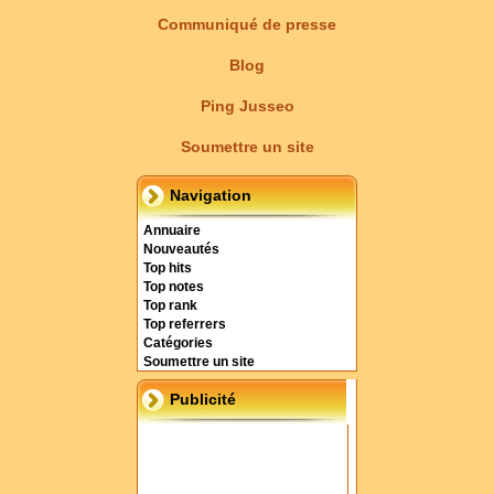
Communiqué de presse
Blog
Ping Jusseo
Soumettre un site
Navigation
Annuaire
Nouveautés
Top hits
Top notes
Top rank
Top referrers
Catégories
Soumettre un site
Publicité