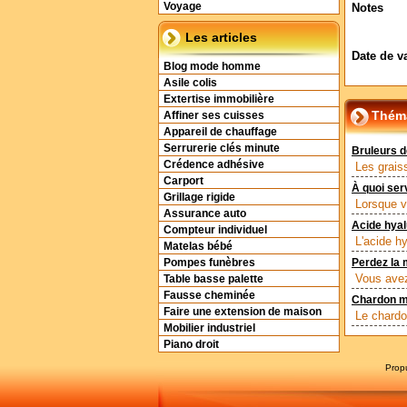
Voyage
Notes
Les articles
Date de v
Blog mode homme
Asile colis
Extertise immobilière
Théma
Affiner ses cuisses
Appareil de chauffage
Serrurerie clés minute
Bruleurs d
Crédence adhésive
Les grais
Carport
À quoi ser
Grillage rigide
Lorsque v
Assurance auto
Acide hya
Compteur individuel
L'acide h
Matelas bébé
Pompes funèbres
Perdez la 
Vous avez
Table basse palette
Fausse cheminée
Chardon m
Faire une extension de maison
Le chardo
Mobilier industriel
Piano droit
Prop