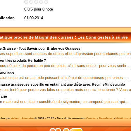
0.0/5 pour 0 note
alidation
01-09-2014
tique proche de Maigrir des cuisses : Les bons gestes à suivre
e Graisse - Tout Savoir pour Brûler vos Graisses
ses superflues sont sources de stress et de dépression pour certaines person
vent les produits Herbalife ?
ous décidez de perdre un peu de poids, c'est sans doute : pour vous sentir...
luronique
yaluronique est un anti-ride puissant utilisé par de nombreuses personnes....
masse graisseuse superflu en entamant une diète avec RegimeMinceur.info
 tout tenté pour perdre vos kilos en surplus mais rien n'a fonctionné ? Vous a
arie
n marie est une plante constituée de silymarine, un composé puissant qui...
ulsé par
© 2007 - 2022 - Tous droits réservés -
-
-
Arfooo Annuaire
Contact
Newsletter
Mentions lé