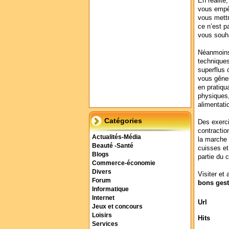
En réalité
vous empê
vous mettr
ce n’est p
vous souha
Néanmoins
techniques
superflus 
vous gênen
en pratiqu
physiques
alimentati
Catégories
Des exerci
contraction
Actualités-Média
la marche 
Beauté -Santé
cuisses et
Blogs
partie du 
Commerce-économie
Divers
Visiter et 
Forum
bons gest
Informatique
Internet
Url
Jeux et concours
Loisirs
Hits
Services