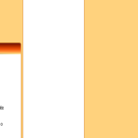
le
s
0