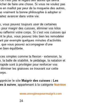
, ce n’est pas le regard des autres qui devra
cher de faire une chose. Si vous ne voulez pas
e en maillot par peur de la moquerie des autres,
as vraiment la bonne philosophie à adopter si
itez avancer dans votre vie.
, vous pouvez toujours user de certaines
 pour maigrir des cuisses, éliminer vos kilos
ou raffermir votre corps. Si c’est vos cuisses qui
t le plus, vous pouvez très bien les remodeler
ant par exemple quelques minutes d’activités
, que vous pouvez accompagner d’une
on bien équilibrée.
ces simples comme la flexion - extension, la
, la balle de stabilité, le pédalage, la natation et
rapide sont à privilégier pour renforcer vos
 éliminer les graisses se trouvant sur cette
corps.
apprécier le site
Maigrir des cuisses : Les
es à suivre
, appartenant à la catégorie
Nutrition
www.unregimepourmaigrir.com
24