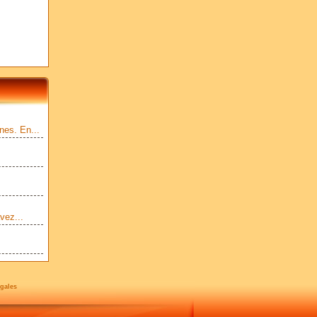
nes. En...
vez...
gales