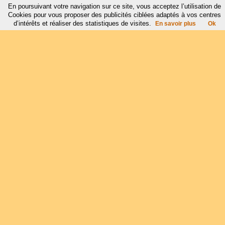
En poursuivant votre navigation sur ce site, vous acceptez l’utilisation de
Cookies pour vous proposer des publicités ciblées adaptés à vos centres
d’intérêts et réaliser des statistiques de visites.
En savoir plus
Ok