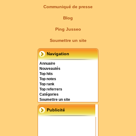
Communiqué de presse
Blog
Ping Jusseo
Soumettre un site
Navigation
Annuaire
Nouveautés
Top hits
Top notes
Top rank
Top referrers
Catégories
Soumettre un site
Publicité