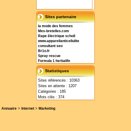
Sites partenaire
la mode des femmes
Mes-bretelles.com
Rape électrique scholl
www.appareilanticellulite
consultant seo
Br1o.fr
Spray rescue
Formula 1 herbalife
Statistiques
Sites référencés : 10363
Sites en attente : 1207
Catégories : 185
Mots clés : 374
>
>
Annuaire
Internet
Marketing