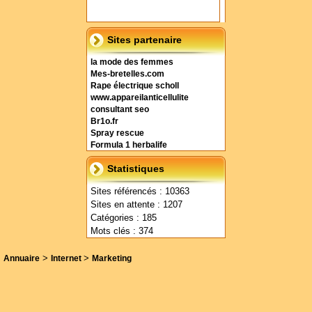
Sites partenaire
la mode des femmes
Mes-bretelles.com
Rape électrique scholl
www.appareilanticellulite
consultant seo
Br1o.fr
Spray rescue
Formula 1 herbalife
Statistiques
Sites référencés : 10363
Sites en attente : 1207
Catégories : 185
Mots clés : 374
>
>
Annuaire
Internet
Marketing