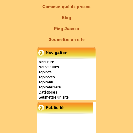
Communiqué de presse
Blog
Ping Jusseo
Soumettre un site
Navigation
Annuaire
Nouveautés
Top hits
Top notes
Top rank
Top referrers
Catégories
Soumettre un site
Publicité