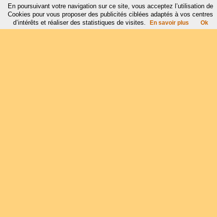
En poursuivant votre navigation sur ce site, vous acceptez l’utilisation de
Cookies pour vous proposer des publicités ciblées adaptés à vos centres
d’intérêts et réaliser des statistiques de visites.
En savoir plus
Ok