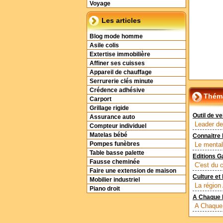
Voyage
Les articles
Blog mode homme
Asile colis
Extertise immobilière
Affiner ses cuisses
Appareil de chauffage
Serrurerie clés minute
Crédence adhésive
Théma
Carport
Grillage rigide
Outil de ve
Assurance auto
Leader de 
Compteur individuel
Matelas bébé
Connaitre 
Pompes funèbres
Le mental
Table basse palette
Editions G
Fausse cheminée
C'est du 
Faire une extension de maison
Culture et
Mobilier industriel
La région 
Piano droit
A Chaque 
A Chaque 