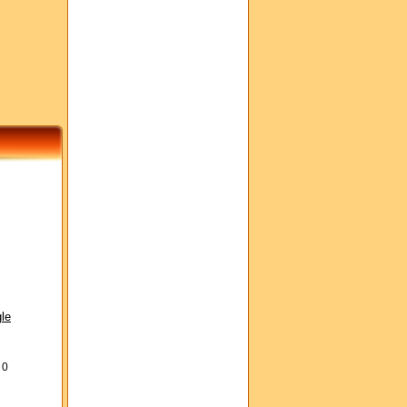
le
s
0