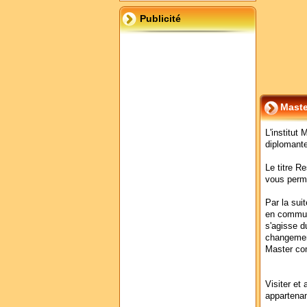
Publicité
Maste
L'institut
diplomant
Le titre 
vous perme
Par la suit
en communi
s'agisse 
changemen
Master com
Visiter et 
appartenan