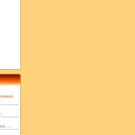
couleurs
...
ux ,...