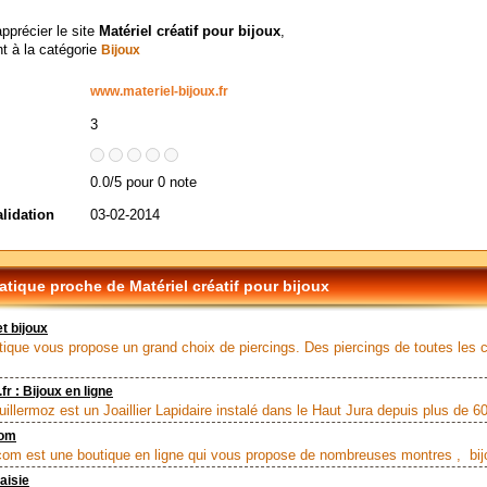
apprécier le site
Matériel créatif pour bijoux
,
t à la catégorie
Bijoux
www.materiel-bijoux.fr
3
0.0/5 pour 0 note
alidation
03-02-2014
tique proche de Matériel créatif pour bijoux
t bijoux
tique vous propose un grand choix de piercings. Des piercings de toutes les 
fr : Bijoux en ligne
illermoz est un Joaillier Lapidaire instalé dans le Haut Jura depuis plus de 60
com
om est une boutique en ligne qui vous propose de nombreuses montres , bijo
aisie