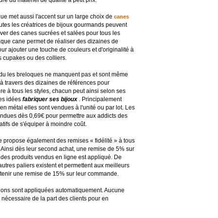
dre du matériel de qualité à petit prix.
que met au
ssi l'accent sur un large choix de
canes
outes les créatrices de bijoux gourmands peuvent
uver des canes sucrées et salées pour tous les
aque cane permet de réaliser des dizaines de
ur ajouter une touche de couleurs et d'originalité à
 cupakes ou des colliers.
du les breloques ne manquent pas et sont même
à travers des dizaines de références pour
e à tous les styles, chacun peut ainsi selon ses
ses idées
fabriquer ses bijoux
. Principalement
en métal elles sont vendues à l'unité ou par lot. Les
vendues dès 0,69€ pour permettre aux addicts des
éatifs de s'équiper à moindre coût.
 propose également des remises « fidélité » à tous
. Ainsi dès leur second achat, une remise de 5% sur
 des produits vendus en ligne est appliqué. De
tres paliers existent et permettent aux meilleurs
obtenir une remise de 15% sur leur commande.
ions sont appliquées automatiquement. Aucune
t nécessaire de la part des clients pour en