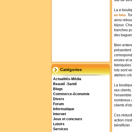
site de ven
La e-bouti
. T
en fimo
ainsi retro
bijoux. Ch
tranches po
des bagues
Bien enten
présentent 
correspondr
envies et 
fabriquées 
Catégories
lots sont 
ateliers cr
Actualités-Média
Beauté -Santé
La boutique
Blogs
ses clients
Commerce-économie
l'ensemble
Divers
nombreux au
Forum
clients d'
Informatique
Internet
Ces réduct
Jeux et concours
action n'es
Loisirs
bénéficier.
Services