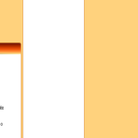
le
s
0