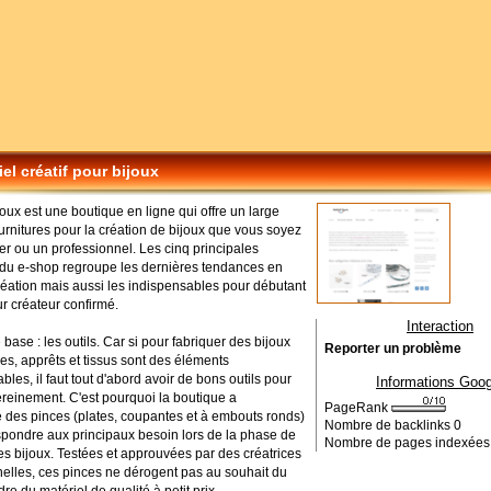
iel créatif pour bijoux
joux est une boutique en ligne qui offre un large
urnitures pour la création de bijoux que vous soyez
ier ou un professionnel. Les cinq principales
 du e-shop regroupe les dernières tendances en
réation mais aussi les indispensables pour débutant
 créateur confirmé.
Interaction
base : les outils. Car si pour fabriquer des bijoux
Reporter un problème
es, apprêts et tissus sont des éléments
bles, il faut tout d'abord avoir de bons outils pour
Informations Goog
sereinement. C'est pourquoi la boutique a
PageRank
é des pinces (plates, coupantes et à embouts ronds)
Nombre de backlinks
0
spondre aux principaux besoin lors de la phase de
Nombre de pages indexée
s bijoux. Testées et approuvées par des créatrices
nelles, ces pinces ne dérogent pas au souhait du