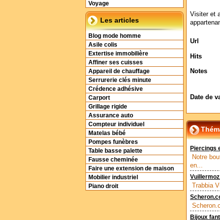
Voyage
Visiter et 
Les articles
appartenan
Blog mode homme
Url
Asile colis
Extertise immobilière
Hits
Affiner ses cuisses
Notes
Appareil de chauffage
Serrurerie clés minute
Crédence adhésive
Date de v
Carport
Grillage rigide
Assurance auto
Compteur individuel
Théma
Matelas bébé
Pompes funèbres
Piercings e
Table basse palette
Notre bou
Fausse cheminée
en...
Faire une extension de maison
Vuillermoz.
Mobilier industriel
Trabbia Vu
Piano droit
Scheron.
Scheron.c
Bijoux fant