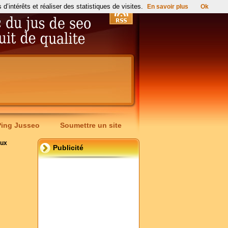
’intérêts et réaliser des statistiques de visites.
En savoir plus
Ok
Ping Jusseo
Soumettre un site
oux
Publicité