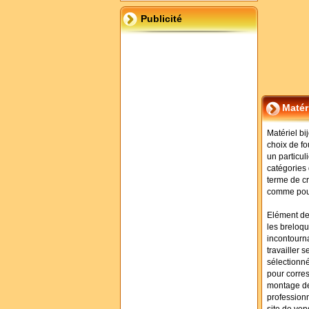
Publicité
Matér
Matériel bi
choix de fo
un particul
catégories
terme de c
comme pour
Elément de 
les breloqu
incontourna
travailler 
sélectionn
pour corre
montage de
profession