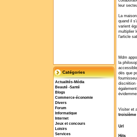
collabora
leur secte
La maison 
quand il s'a
varient ég
multiplier
l'article s
Mdm apport
la philosop
accessible 
Catégories
dés que po
fournisseur
Actualités-Média
discrétion
Beauté -Santé
également 
Blogs
évidemment
Commerce-économie
Divers
Forum
Visiter et 
Informatique
troisième
Internet
Jeux et concours
Url
Loisirs
Services
Hits