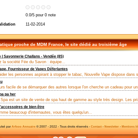
0.0/5 pour 0 note
alidation
11-02-2014
tique proche de MDM France, le site dédié au troisième âge
 | Savonnerie Challans - Vendée (85)
 la société Fée du Savon : équipe...
ape, Fournisseur de Vapes Déferlantes
uider les personnes aspirant à stopper le tabac, Nouvelle Vape dispose dans s
au
urs facile de se démarquer des autres lorsque l'on cherche un cadeau pour un.
pa pa her
 Spa est un site de vente de spa haut de gamme au style très design. Les prix
'accessoires de bien être
 beaucoup d'internautes, vous êtes quelqu'un...
ulsé par
© 2007 - 2022 - Tous droits réservés -
-
-
Arfooo Annuaire
Contact
Newsletter
Mentions lé