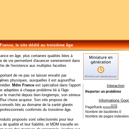
rance, le site dédié au troisième âge
ance en âge, plus certaines qualités liées à
ce de vie permettent d'avancer sereinement dans
che de l'existence aux multiples facettes.
important de ne pas se laisser envahir par
gênes physiques, auxquelles il est aujourd'hui
médier.
Mdm France
est spécialisé dans l'apport
Interaction
ns adaptées à chaque problème lié à l'âge.
Reporter un problème
sur le marché depuis bien longtemps, son sérieux
d'hui chose acquise. Son site propose de
Informations Goog
onseils liés au domaine de la santé glanés
PageRank
professionnels confirmés du troisième âge.
Nombre de backlinks
0
Nombre de pages indexée
roduits proposés sont sélectionnés pour leur
 de qualité et leur fiabilité, et MDM travaille en