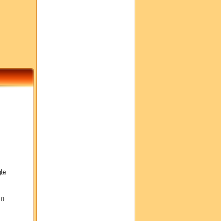
le
s
0