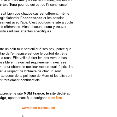
tion avec des marques de renommée, leaders sur
ur tels
Tena
pour ce qui est de l'incontinence.
sait bien que chaque cas est différent, même
git d'aborder l'i
ncontinence
et les besoins
alement avec l'âge. C'est pourquoi le site a voulu
 les références. Ainsi chacun pourra y trouver
atisfaisant ses attentes spécifiques.
e un soin tout particulier à ses prix, parce que
hie de l'entreprise est que le confort doit être
à tous. Elle veille à tirer les prix vers le bas
ssible en travaillant régulièrement avec ses
s pour obtenir le meilleur rapport qualité-prix. La
 et le respect de l'intimité de chacun sont
au coeur de la politique de Mdm et les plis sont
 totalement confidentiels.
apprécier le site
MDM France, le site dédié au
 âge
, appartenant à la catégorie
Bien être
www.mdm-france.com
4