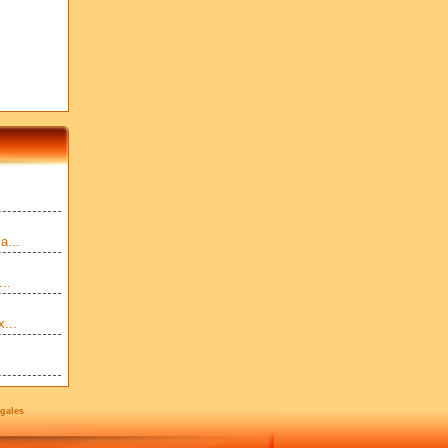
a...
..
...
gales