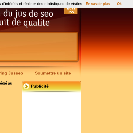
’intérêts et réaliser des statistiques de visites.
En savoir plus
Ok
Ping Jusseo
Soumettre un site
dédié au
Publicité