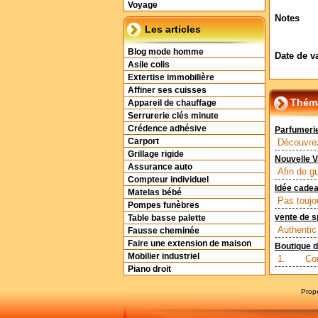
Voyage
Notes
Les articles
Blog mode homme
Date de v
Asile colis
Extertise immobilière
Affiner ses cuisses
Théma
Appareil de chauffage
Serrurerie clés minute
Crédence adhésive
Parfumerie
Carport
Découvrez
Grillage rigide
Nouvelle V
Assurance auto
Afin de g
Compteur individuel
Idée cade
Matelas bébé
Pas toujo
Pompes funèbres
vente de s
Table basse palette
Authentic
Fausse cheminée
Faire une extension de maison
Boutique d
Mobilier industriel
1. Comme
Piano droit
Prop