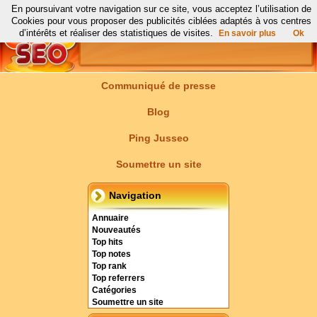
En poursuivant votre navigation sur ce site, vous acceptez l’utilisation de
Cookies pour vous proposer des publicités ciblées adaptés à vos centres
d’intérêts et réaliser des statistiques de visites.
En savoir plus
Ok
Communiqué de presse
Blog
Ping Jusseo
Soumettre un site
Navigation
Annuaire
Nouveautés
Top hits
Top notes
Top rank
Top referrers
Catégories
Soumettre un site