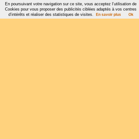
En poursuivant votre navigation sur ce site, vous acceptez l’utilisation de
Cookies pour vous proposer des publicités ciblées adaptés à vos centres
d’intérêts et réaliser des statistiques de visites.
En savoir plus
Ok