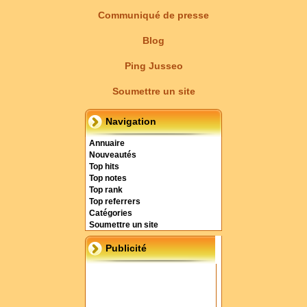
Communiqué de presse
Blog
Ping Jusseo
Soumettre un site
Navigation
Annuaire
Nouveautés
Top hits
Top notes
Top rank
Top referrers
Catégories
Soumettre un site
Publicité