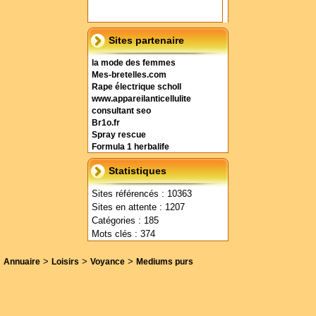
Sites partenaire
la mode des femmes
Mes-bretelles.com
Rape électrique scholl
www.appareilanticellulite
consultant seo
Br1o.fr
Spray rescue
Formula 1 herbalife
Statistiques
Sites référencés : 10363
Sites en attente : 1207
Catégories : 185
Mots clés : 374
>
>
>
Annuaire
Loisirs
Voyance
Mediums purs