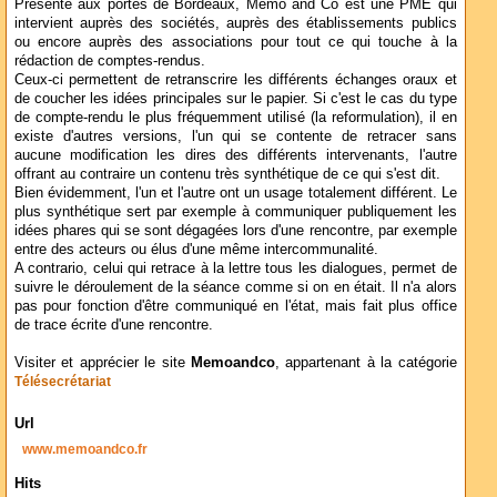
Présente aux portes de Bordeaux, Memo and Co est une PME qui
intervient auprès des sociétés, auprès des établissements publics
ou encore auprès des associations pour tout ce qui touche à la
rédaction de comptes-rendus.
Ceux-ci permettent de retranscrire les différents échanges oraux et
de coucher les idées principales sur le papier. Si c'est le cas du type
de compte-rendu le plus fréquemment utilisé (la reformulation), il en
existe d'autres versions, l'un qui se contente de retracer sans
aucune modification les dires des différents intervenants, l'autre
offrant au contraire un contenu très synthétique de ce qui s'est dit.
Bien évidemment, l'un et l'autre ont un usage totalement différent. Le
plus synthétique sert par exemple à communiquer publiquement les
idées phares qui se sont dégagées lors d'une rencontre, par exemple
entre des acteurs ou élus d'une même intercommunalité.
A contrario, celui qui retrace à la lettre tous les dialogues, permet de
suivre le déroulement de la séance comme si on en était. Il n'a alors
pas pour fonction d'être communiqué en l'état, mais fait plus office
de trace écrite d'une rencontre.
Visiter et apprécier le site
Memoandco
, appartenant à la catégorie
Télésecrétariat
Url
www.memoandco.fr
Hits