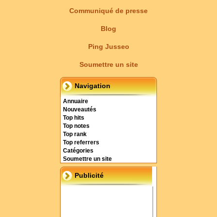
Communiqué de presse
Blog
Ping Jusseo
Soumettre un site
Navigation
Annuaire
Nouveautés
Top hits
Top notes
Top rank
Top referrers
Catégories
Soumettre un site
Publicité