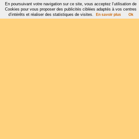
En poursuivant votre navigation sur ce site, vous acceptez l’utilisation de
Cookies pour vous proposer des publicités ciblées adaptés à vos centres
d’intérêts et réaliser des statistiques de visites.
En savoir plus
Ok