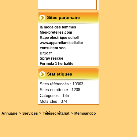
Sites partenaire
la mode des femmes
Mes-bretelles.com
Rape électrique scholl
www.appareilanticellulite
consultant seo
Br1o.fr
Spray rescue
Formula 1 herbalife
Statistiques
Sites référencés : 10363
Sites en attente : 1208
Catégories : 185
Mots clés : 374
>
>
>
Annuaire
Services
Télésecrétariat
Memoandco