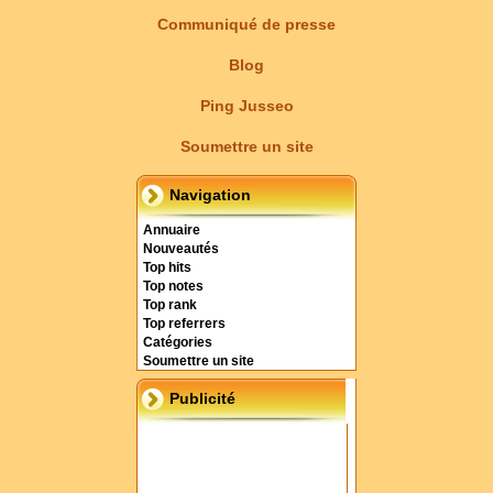
Communiqué de presse
Blog
Ping Jusseo
Soumettre un site
Navigation
Annuaire
Nouveautés
Top hits
Top notes
Top rank
Top referrers
Catégories
Soumettre un site
Publicité