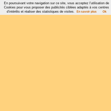
En poursuivant votre navigation sur ce site, vous acceptez l’utilisation de
Cookies pour vous proposer des publicités ciblées adaptés à vos centres
d’intérêts et réaliser des statistiques de visites.
En savoir plus
Ok