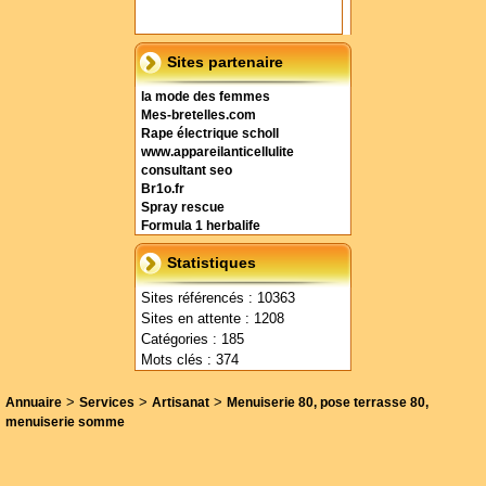
Sites partenaire
la mode des femmes
Mes-bretelles.com
Rape électrique scholl
www.appareilanticellulite
consultant seo
Br1o.fr
Spray rescue
Formula 1 herbalife
Statistiques
Sites référencés : 10363
Sites en attente : 1208
Catégories : 185
Mots clés : 374
>
>
>
Annuaire
Services
Artisanat
Menuiserie 80, pose terrasse 80,
menuiserie somme