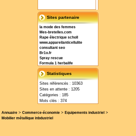
Sites partenaire
la mode des femmes
Mes-bretelles.com
Rape électrique scholl
www.appareilanticellulite
consultant seo
Br1o.fr
Spray rescue
Formula 1 herbalife
Statistiques
Sites référencés : 10363
Sites en attente : 1205
Catégories : 185
Mots clés : 374
>
>
>
Annuaire
Commerce-économie
Equipements industriel
Mobilier métallique inbdustriel