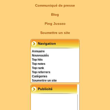
Communiqué de presse
Blog
Ping Jusseo
Soumettre un site
Navigation
Annuaire
Nouveautés
Top hits
Top notes
Top rank
Top referrers
Catégories
Soumettre un site
Publicité