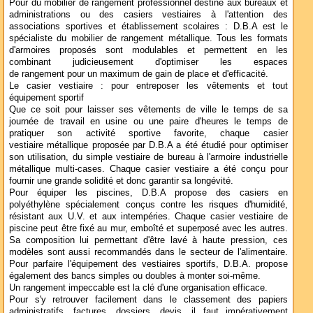
Pour du mobilier de rangement professionnel destiné aux bureaux et
administrations ou des casiers vestiaires à l'attention des
associations sportives et établissement scolaires : D.B.A est le
spécialiste du mobilier de rangement métallique. Tous les formats
d'armoires proposés sont modulables et permettent en les
combinant judicieusement d'optimiser les espaces
de rangement pour un maximum de gain de place et d'efficacité.
Le casier vestiaire : pour entreposer les vêtements et tout
équipement sportif
Que ce soit pour laisser ses vêtements de ville le temps de sa
journée de travail en usine ou une paire d'heures le temps de
pratiquer son activité sportive favorite, chaque casier
vestiaire métallique proposée par D.B.A a été étudié pour optimiser
son utilisation, du simple vestiaire de bureau à l'armoire industrielle
métallique multi-cases. Chaque casier vestiaire a été conçu pour
fournir une grande solidité et donc garantir sa longévité.
Pour équiper les piscines, D.B.A propose des casiers en
polyéthylène spécialement conçus contre les risques d'humidité,
résistant aux U.V. et aux intempéries. Chaque casier vestiaire de
piscine peut être fixé au mur, emboîté et superposé avec les autres.
Sa composition lui permettant d'être lavé à haute pression, ces
modèles sont aussi recommandés dans le secteur de l'alimentaire.
Pour parfaire l'équipement des vestiaires sportifs, D.B.A. propose
également des bancs simples ou doubles à monter soi-même.
Un rangement impeccable est la clé d'une organisation efficace.
Pour s'y retrouver facilement dans le classement des papiers
administratifs, factures, dossiers, devis, il faut impérativement