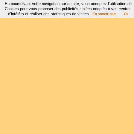
En poursuivant votre navigation sur ce site, vous acceptez l’utilisation de
Cookies pour vous proposer des publicités ciblées adaptés à vos centres
d’intérêts et réaliser des statistiques de visites.
En savoir plus
Ok