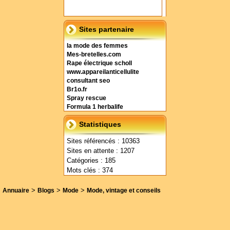
Sites partenaire
la mode des femmes
Mes-bretelles.com
Rape électrique scholl
www.appareilanticellulite
consultant seo
Br1o.fr
Spray rescue
Formula 1 herbalife
Statistiques
Sites référencés : 10363
Sites en attente : 1207
Catégories : 185
Mots clés : 374
>
>
>
Annuaire
Blogs
Mode
Mode, vintage et conseils