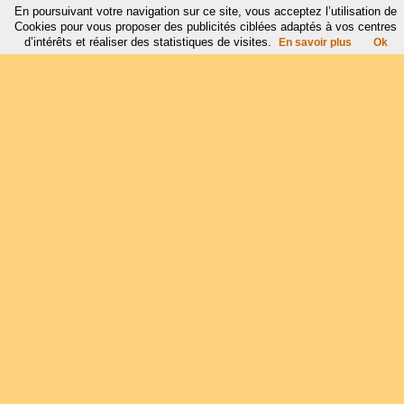
En poursuivant votre navigation sur ce site, vous acceptez l’utilisation de
Cookies pour vous proposer des publicités ciblées adaptés à vos centres
d’intérêts et réaliser des statistiques de visites.
En savoir plus
Ok