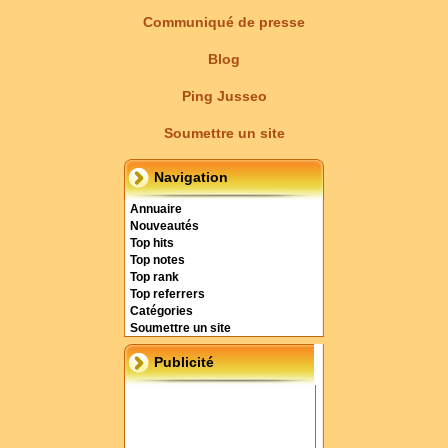
Communiqué de presse
Blog
Ping Jusseo
Soumettre un site
Navigation
Annuaire
Nouveautés
Top hits
Top notes
Top rank
Top referrers
Catégories
Soumettre un site
Publicité