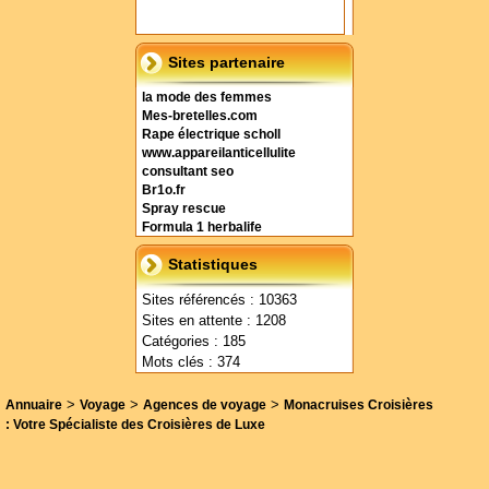
Sites partenaire
la mode des femmes
Mes-bretelles.com
Rape électrique scholl
www.appareilanticellulite
consultant seo
Br1o.fr
Spray rescue
Formula 1 herbalife
Statistiques
Sites référencés : 10363
Sites en attente : 1208
Catégories : 185
Mots clés : 374
>
>
>
Annuaire
Voyage
Agences de voyage
Monacruises Croisières
: Votre Spécialiste des Croisières de Luxe