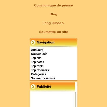
Communiqué de presse
Blog
Ping Jusseo
Soumettre un site
Navigation
Annuaire
Nouveautés
Top hits
Top notes
Top rank
Top referrers
Catégories
Soumettre un site
Publicité