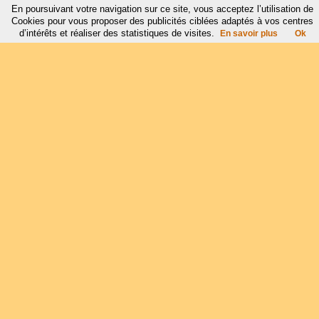
En poursuivant votre navigation sur ce site, vous acceptez l’utilisation de
Cookies pour vous proposer des publicités ciblées adaptés à vos centres
d’intérêts et réaliser des statistiques de visites.
En savoir plus
Ok