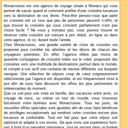
Monacruises est une agence de voyage située à Monaco qui vous
permet de savoir quand et comment profiter d’une croisière luxueuse
vers la destination de vos rêves. Peut-être pensez-vous que partir
en croisière est un luxe que peu de personnes peuvent s’offrir, et
que trouver la croisière qui vous convient parfaitement n’est pas
chose facile ? Ne vous y trompez pas, vous pouvez trouver et
réserver cette croisière sur mesure à prix réduit, en ligne ou dans
votre agence, et ce, durant toute l’année.
Chez Monacruises, une grande variété de choix de croisière est
proposée pour combler les attentes et les désirs de chacun des
voyageurs potentiels. En effet, l’agence réfère pas moins de
quarante compagnies de croisière triées sur le volet, proposant des
croisières vers une multitude de destinations partout dans le monde,
et compte à son actif une centaine de navires différents sur lesquels
naviguer. Une sélection de séjours coup de cœur soigneusement
sélectionnés par l’agence est disponible, et est fréquemment mise à
jour afin de vous faire découvrir les offres les plus pertinentes et
intéressantes du moment.
Que ce soit pour une virée en famille, des vacances entre amis, un
voyage de noce, ou même un tour du monde, vous trouverez
forcement votre bonheur avec Monacruises. Tous les jours, de
nouvelles offres spéciales sont ajoutées afin de vous faire bénéficier
de privilèges exceptionnels qui rendront votre croisière encore plus
luxueuse et confortable. Tout est fait pour que votre séjour soit
optimisé et adapté à vos envies. De quoi vivre une expérience hors-
pair à bord d’un paquebot prestigieux, tout en restant dans un budget