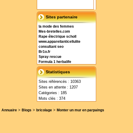
Sites partenaire
la mode des femmes
Mes-bretelles.com
Rape électrique scholl
www.appareilanticellulite
consultant seo
Br1o.fr
Spray rescue
Formula 1 herbalife
Statistiques
Sites référencés : 10363
Sites en attente : 1207
Catégories : 185
Mots clés : 374
>
>
>
Annuaire
Blogs
bricolage
Monter un mur en parpaings