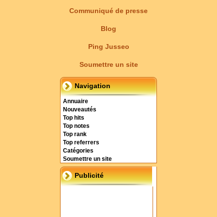
Communiqué de presse
Blog
Ping Jusseo
Soumettre un site
Navigation
Annuaire
Nouveautés
Top hits
Top notes
Top rank
Top referrers
Catégories
Soumettre un site
Publicité