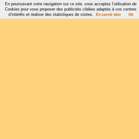
En poursuivant votre navigation sur ce site, vous acceptez l’utilisation de
Cookies pour vous proposer des publicités ciblées adaptés à vos centres
d’intérêts et réaliser des statistiques de visites.
En savoir plus
Ok