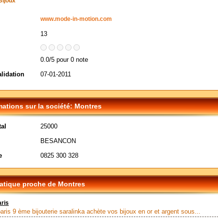
Bijoux
www.mode-in-motion.com
13
0.0/5 pour 0 note
alidation
07-01-2011
mations sur la société: Montres
al
25000
BESANCON
e
0825 300 328
tique proche de Montres
aris
aris 9 ème bijouterie saralinka achète vos bijoux en or et argent sous...