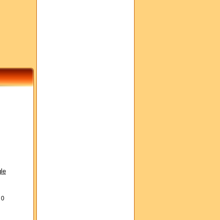
le
s
0