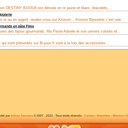
tion DESTINY BIJOUX est dérivée en or jaune et blanc, bracelets,...
jouterie
n or ou en argent, rendez-vous sur Krossin... Krossin Bijouterie c’est une...
urmands en pâte Fimo
ivers des bijoux gourmands, Ma Peste Adorée et son univers colorés et...
 qui sont présentés sur Bi-joux.fr sont à la fois des accessoires...
ulsé par
© 2007 - 2022 - Tous droits réservés -
-
-
Arfooo Annuaire
Contact
Newsletter
Mentions lé