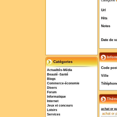
catégorie
Url
Hits
Notes
Date de v
Infor
Catégories
Code post
Actualités-Média
Beauté -Santé
Ville
Blogs
Téléphon
Commerce-économie
Divers
Forum
Informatique
Théma
Internet
Jeux et concours
achat or p
Loisirs
achat or p
Services