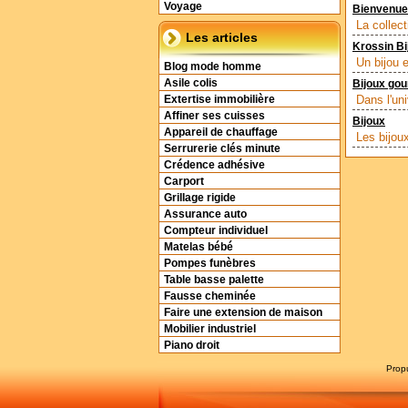
Voyage
Bienvenue
La collec
Les articles
Krossin Bi
Un bijou e
Blog mode homme
Asile colis
Bijoux go
Dans l'un
Extertise immobilière
Affiner ses cuisses
Bijoux
Appareil de chauffage
Les bijoux
Serrurerie clés minute
Crédence adhésive
Carport
Grillage rigide
Assurance auto
Compteur individuel
Matelas bébé
Pompes funèbres
Table basse palette
Fausse cheminée
Faire une extension de maison
Mobilier industriel
Piano droit
Prop