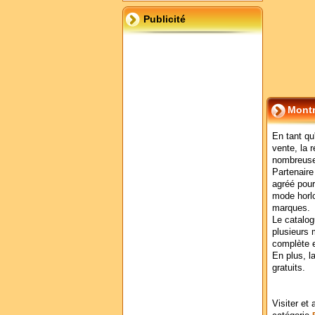
Publicité
Mont
En tant qu
vente, la 
nombreuse
Partenaire
agréé pour
mode horlo
marques.
Le catalog
plusieurs 
complète e
En plus, la
gratuits.
Visiter et 