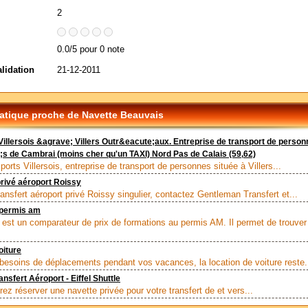
2
0.0/5 pour 0 note
alidation
21-12-2011
tique proche de Navette Beauvais
Villersois &agrave; Villers Outr&eacute;aux. Entreprise de transport de person
s de Cambrai (moins cher qu'un TAXI) Nord Pas de Calais (59,62)
orts Villersois, entreprise de transport de personnes située à Villers...
privé aéroport Roissy
ansfert aéroport privé Roissy singulier, contactez Gentleman Transfert et...
permis am
est un comparateur de prix de formations au permis AM. Il permet de trouver
oiture
besoins de déplacements pendant vos vacances, la location de voiture reste.
nsfert Aéroport - Eiffel Shuttle
ez réserver une navette privée pour votre transfert de et vers...