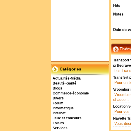
Hits
Notes
Date de v
Théma
Transport 
pr&egrave;
Catégories
Les Transp
Transfert 
Actualités-Média
Pour un tr
Beauté -Santé
Blogs
Vroombsr 
Commerce-économie
Vroombsr 
Divers
chaque...
Forum
Location v
Informatique
Pour vos 
Internet
Jeux et concours
Navette Tra
Loisirs
Vous désir
Services