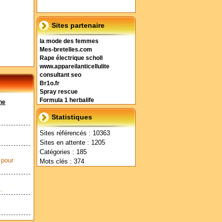
Sites partenaire
la mode des femmes
Mes-bretelles.com
Rape électrique scholl
www.appareilanticellulite
consultant seo
Br1o.fr
Spray rescue
Formula 1 herbalife
ne
Statistiques
Sites référencés : 10363
Sites en attente : 1205
Catégories : 185
 pour
Mots clés : 374
..