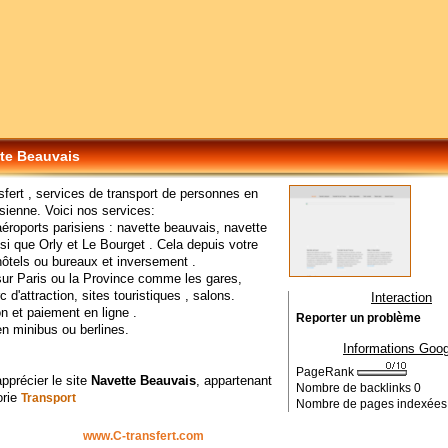
te Beauvais
sfert , services de transport de personnes en
isienne. Voici nos services:
éroports parisiens : navette beauvais, navette
si que Orly et Le Bourget . Cela depuis votre
hôtels ou bureaux et inversement .
sur Paris ou la Province comme les gares,
c d'attraction, sites touristiques , salons.
Interaction
n et paiement en ligne .
Reporter un problème
en minibus ou berlines.
Informations Goog
PageRank
apprécier le site
Navette Beauvais
, appartenant
Nombre de backlinks
0
orie
Transport
Nombre de pages indexée
www.C-transfert.com