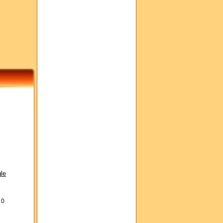
le
s
0