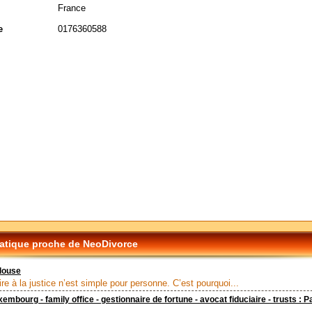
France
e
0176360588
tique proche de NeoDivorce
louse
ire à la justice n’est simple pour personne. C’est pourquoi...
mbourg - family office - gestionnaire de fortune - avocat fiduciaire - trusts : Pa