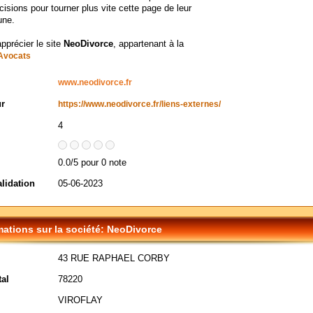
isions pour tourner plus vite cette page de leur
une.
apprécier le site
NeoDivorce
, appartenant à la
Avocats
www.neodivorce.fr
ur
https://www.neodivorce.fr/liens-externes/
4
0.0/5 pour 0 note
alidation
05-06-2023
mations sur la société: NeoDivorce
43 RUE RAPHAEL CORBY
al
78220
VIROFLAY