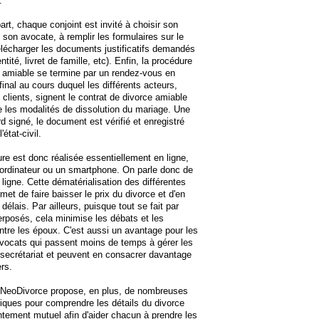
.
art, chaque conjoint est invité à choisir son
 son avocate, à remplir les formulaires sur le
télécharger les documents justificatifs demandés
entité, livret de famille, etc). Enfin, la procédure
 amiable se termine par un rendez-vous en
final au cours duquel les différents acteurs,
 clients, signent le contrat de divorce amiable
 les modalités de dissolution du mariage. Une
rd signé, le document est vérifié et enregistré
'état-civil.
re est donc réalisée essentiellement en ligne,
ordinateur ou un smartphone. On parle donc de
 ligne. Cette dématérialisation des différentes
met de faire baisser le prix du divorce et d'en
 délais. Par ailleurs, puisque tout se fait par
erposés, cela minimise les débats et les
ntre les époux. C'est aussi un avantage pour les
vocats qui passent moins de temps à gérer les
secrétariat et peuvent en consacrer davantage
rs.
e NeoDivorce propose, en plus, de nombreuses
tiques pour comprendre les détails du divorce
tement mutuel afin d'aider chacun à prendre les