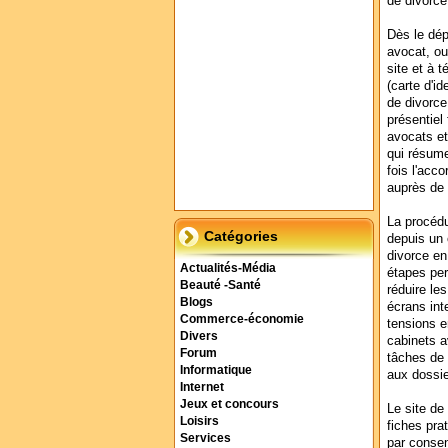
de divorce
Dès le dép
avocat, ou
site et à 
(carte d'id
de divorce
présentiel 
avocats et
qui résume
fois l'acco
auprès de l
La procédu
Catégories
depuis un 
divorce en
Actualités-Média
étapes per
Beauté -Santé
réduire les
Blogs
écrans int
Commerce-économie
tensions e
Divers
cabinets a
Forum
tâches de 
Informatique
aux dossie
Internet
Jeux et concours
Le site d
Loisirs
fiches pra
Services
par consen