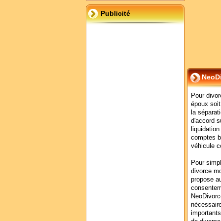
Publicité
NeoD
Pour divor
époux soit
la séparat
d'accord s
liquidation
comptes b
véhicule 
Pour simpl
divorce mo
propose au
consenteme
NeoDivorc
nécessaire
importants