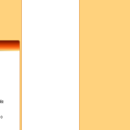
le
s
0