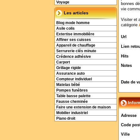
Voyage
bonnes déc
vie comm
Les articles
Visiter et 
Blog mode homme
catégorie
Asile colis
Extertise immobilière
Url
Affiner ses cuisses
Appareil de chauffage
Lien reto
Serrurerie clés minute
Hits
Crédence adhésive
Carport
Notes
Grillage rigide
Assurance auto
Compteur individuel
Date de v
Matelas bébé
Pompes funèbres
Table basse palette
Fausse cheminée
Infor
Faire une extension de maison
Mobilier industriel
Adresse
Piano droit
Code post
Ville