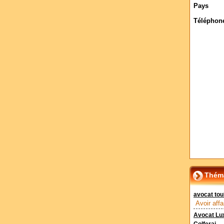
Pays
Téléphon
Théma
avocat tou
Avoir affa
Avocat Luxe