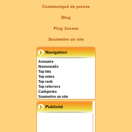
Communiqué de presse
Blog
Ping Jusseo
Soumettre un site
Navigation
Annuaire
Nouveautés
Top hits
Top notes
Top rank
Top referrers
Catégories
Soumettre un site
Publicité