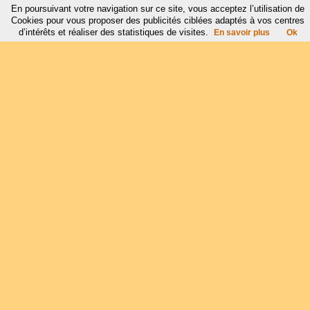
En poursuivant votre navigation sur ce site, vous acceptez l’utilisation de
Cookies pour vous proposer des publicités ciblées adaptés à vos centres
d’intérêts et réaliser des statistiques de visites.
En savoir plus
Ok