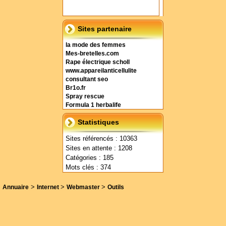
Sites partenaire
la mode des femmes
Mes-bretelles.com
Rape électrique scholl
www.appareilanticellulite
consultant seo
Br1o.fr
Spray rescue
Formula 1 herbalife
Statistiques
Sites référencés : 10363
Sites en attente : 1208
Catégories : 185
Mots clés : 374
>
>
>
Annuaire
Internet
Webmaster
Outils