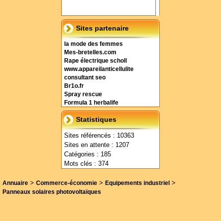
Sites partenaire
la mode des femmes
Mes-bretelles.com
Rape électrique scholl
www.appareilanticellulite
consultant seo
Br1o.fr
Spray rescue
Formula 1 herbalife
Statistiques
Sites référencés : 10363
Sites en attente : 1207
Catégories : 185
Mots clés : 374
>
>
>
Annuaire
Commerce-économie
Equipements industriel
Panneaux solaires photovoltaïques