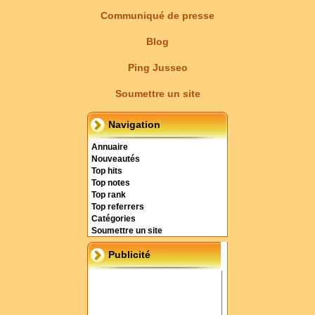
Communiqué de presse
Blog
Ping Jusseo
Soumettre un site
Navigation
Annuaire
Nouveautés
Top hits
Top notes
Top rank
Top referrers
Catégories
Soumettre un site
Publicité