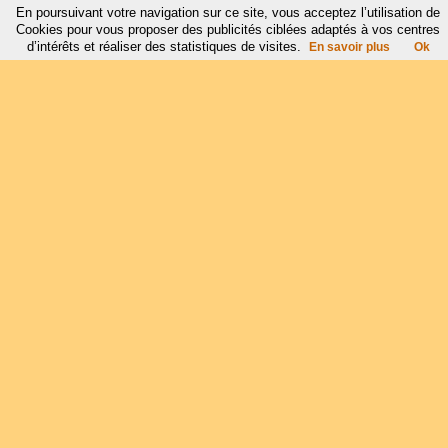
En poursuivant votre navigation sur ce site, vous acceptez l’utilisation de
Cookies pour vous proposer des publicités ciblées adaptés à vos centres
d’intérêts et réaliser des statistiques de visites.
En savoir plus
Ok