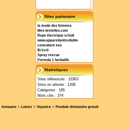
Sites partenaire
la mode des femmes
Mes-bretelles.com
Rape électrique scholl
www.appareilanticellulite
consultant seo
Br1o.fr
Spray rescue
Formula 1 herbalife
Statistiques
Sites référencés : 10363
Sites en attente : 1208
Catégories : 185
Mots clés : 374
>
>
>
Annuaire
Loisirs
Voyance
Pendule divinatoire gratuit