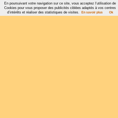
En poursuivant votre navigation sur ce site, vous acceptez l’utilisation de
Cookies pour vous proposer des publicités ciblées adaptés à vos centres
d’intérêts et réaliser des statistiques de visites.
En savoir plus
Ok