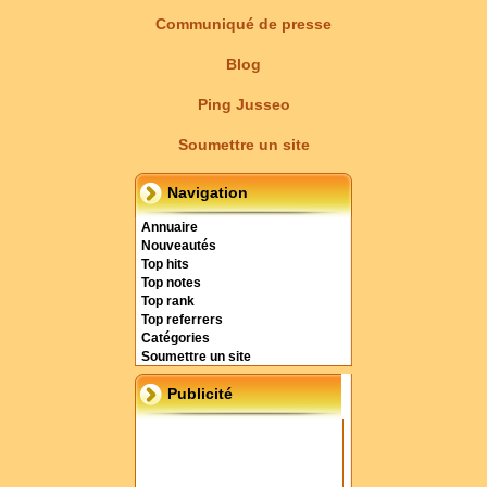
Communiqué de presse
Blog
Ping Jusseo
Soumettre un site
Navigation
Annuaire
Nouveautés
Top hits
Top notes
Top rank
Top referrers
Catégories
Soumettre un site
Publicité