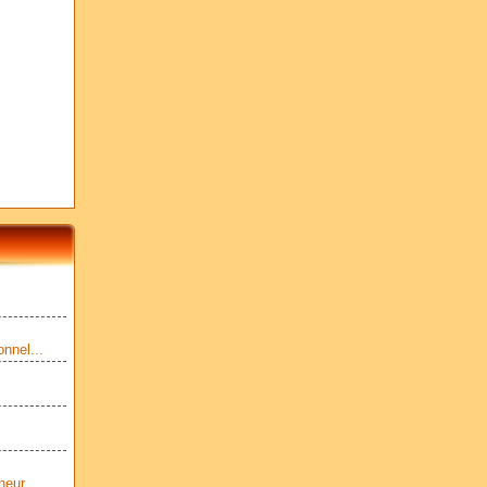
nnel...
eur...