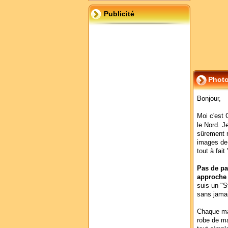
Publicité
Photo
Bonjour,
Moi c'est 
le Nord. J
sûrement r
images de 
tout à fait
Pas de pa
approche 
suis un "S
sans jamai
Chaque mari
robe de ma