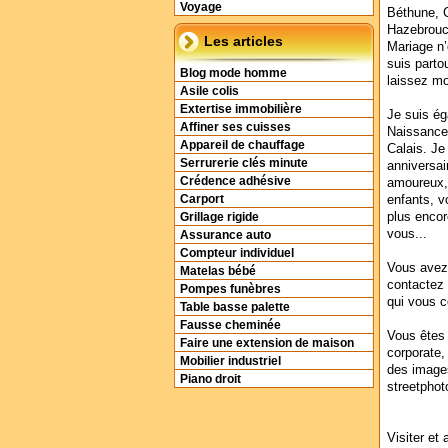
Voyage
Béthune, C
Hazebrouck
Les articles
Mariage n’
suis parto
Blog mode homme
laissez moi
Asile colis
Extertise immobilière
Je suis é
Affiner ses cuisses
Naissance,
Appareil de chauffage
Calais. Je
Serrurerie clés minute
anniversai
Crédence adhésive
amoureux, 
enfants, v
Carport
plus encor
Grillage rigide
vous...
Assurance auto
Compteur individuel
Vous avez 
Matelas bébé
contactez 
Pompes funèbres
qui vous c
Table basse palette
Fausse cheminée
Vous êtes 
Faire une extension de maison
corporate,
Mobilier industriel
des images
Piano droit
streetphot
Visiter et 