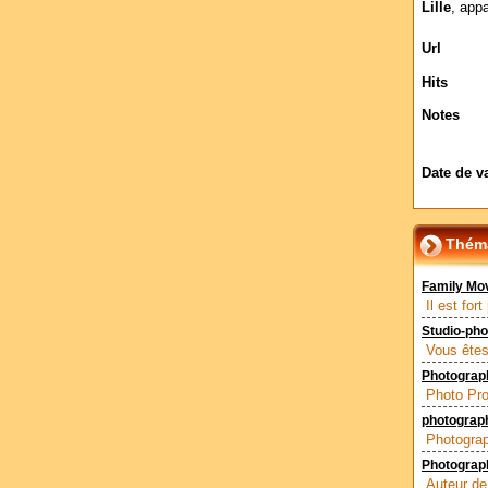
Lille
, app
Url
Hits
Notes
Date de v
Théma
Family Mov
Il est fo
Studio-pho
Vous êtes
Photograph
Photo Pro
photograp
Photograp
Photograp
Auteur de