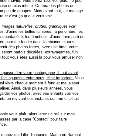
ement civile. Vous serez 150, voir plus. 40 pour
ose de plus intime. On fera des photos de
un peu de groupes. Mais avant tout, ce mariage
re et c'est ça que je veux voir.
s images naturelles, brutes, graphiques voir
es
. J'aime les belles lumières, la pénombre, les
la spontanéité, les émotions. J'aime faire parti de
née pour me fondre dans l'ambiance et ainsi
tenir des photos fortes, avec une âme, votre
 seront parfois décalées, extravagantes, fun
 tout vous êtes aussi là pour vous amuser non
e puisse être votre photographe, il faut avant
e feeling passe entre nous, c'est important.
Vous
nsi vivre chaque moment à fond et me laisser
aliser. Ainsi, dans plusieurs années, vous
garder vos photos, avec vos enfants voir vos
ants en revivant ces instants comme ci c'était
phie vous plaît, alors jetez un œil sur mon
 passez par la case "Contact" pour faire
nce.
mariez sur Lille, Tourcoing, Marcq en Baroeul,