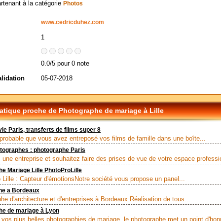
artenant à la catégorie
Photos
www.cedricduhez.com
1
0.0/5 pour 0 note
alidation
05-07-2018
tique proche de Photographe de mariage à Lille
ie Paris, transferts de films super 8
rt probable que vous avez entreposé vos films de famille dans une boîte...
tographes : photographe Paris
 une entreprise et souhaitez faire des prises de vue de votre espace professio
e Mariage Lille PhotoProLille
 Lille : Capteur d'émotionsNotre société vous propose un panel...
he a Bordeaux
he d'architecture et d'entreprises à Bordeaux.Réalisation de tous...
he de mariage à Lyon
 vos plus belles photographies de mariage, le photographe met un point d'honn