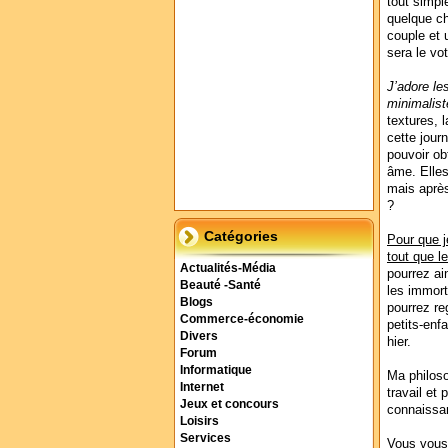
tout simpl
quelque ch
couple et 
sera le vot
J’adore le
minimalist
textures, 
cette jour
pouvoir ob
âme. Elles
mais après
?
Catégories
Pour que j
tout que l
Actualités-Média
pourrez ai
Beauté -Santé
les immort
Blogs
pourrez re
Commerce-économie
petits-enf
Divers
hier.
Forum
Informatique
Ma philoso
Internet
travail et
Jeux et concours
connaissa
Loisirs
Services
Vous vous 