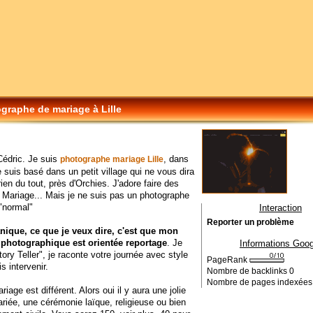
graphe de mariage à Lille
Cédric. Je suis
, dans
photographe mariage Lille
e suis basé dans un petit village qui ne vous dira
ien du tout, près d'Orchies. J'adore faire des
Mariage... Mais je ne suis pas un photographe
 "normal"
Interaction
Reporter un problème
nique, ce que je veux dire, c'est que mon
photographique est orientée reportage
. Je
Informations Goog
tory Teller", je raconte votre journée avec style
PageRank
s intervenir.
Nombre de backlinks
0
Nombre de pages indexée
age est différent. Alors oui il y aura une jolie
riée, une cérémonie laïque, religieuse ou bien