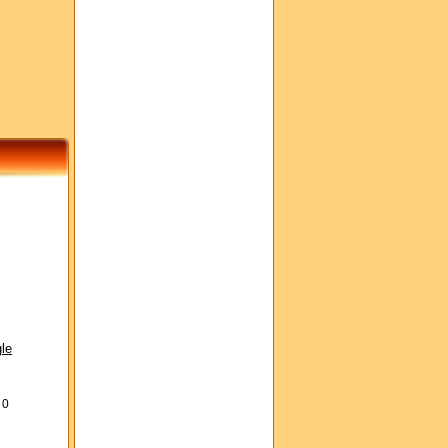
le
s
0