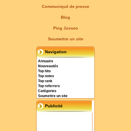
Communiqué de presse
Blog
Ping Jusseo
Soumettre un site
Navigation
Annuaire
Nouveautés
Top hits
Top notes
Top rank
Top referrers
Catégories
Soumettre un site
Publicité