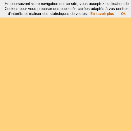
En poursuivant votre navigation sur ce site, vous acceptez l’utilisation de
Cookies pour vous proposer des publicités ciblées adaptés à vos centres
d’intérêts et réaliser des statistiques de visites.
En savoir plus
Ok