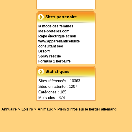
Sites partenaire
la mode des femmes
Mes-bretelles.com
Rape électrique scholl
www.appareilanticellulite
consultant seo
Br1o.fr
Spray rescue
Formula 1 herbalife
Statistiques
Sites référencés : 10363
Sites en attente : 1207
Catégories : 185
Mots clés : 374
>
>
>
Annuaire
Loisirs
Animaux
Plein d'infos sur le berger allemand