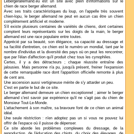
Lebergerallemand.eu est un site avec plein d'informations sur le
chien de race berger allemand.
Avec ses traits caractéristiques du loup, on l'appelle très souvent
chien-lopu, le berger allemand ne peut en aucun cas être un chien
complètement artificiel et moderne.
S'il existe plusieurs centaines de variétés de chiens, dont certaines
comptent leurs représentants sur les doigts de la main, le berger
allemand est une race populaire entre toutes.
Apprécié par sa beauté, son élégance, sa capacité au dressage et
sa facilité d'entretien, ce chien est le numéro un mondial, tant par le
nombre d'individus et la diversité des pays où on peut les rencontrer,
que par l'élan d'affection qu'il produit chez tous les cynophiles.
Certes, il y a des détracteurs ; chaque réussite entraîne des
jalousies. Mais personne n'a pu, jusqu'à présent, freiner l'expansion
de cette remarquable race dont l'apparition officielle remonte à plus
de cent ans.
Une ascension aussi vertigineuse mérite de s'y attarder un peu.
C'est en partie le but de ce site.
Le berger allemand demeure un chien exceptionnel ; aimer le berger
allemand c'est savoir par expérience qu'il ne s'agit pas du chien de
Monsieur Tout-Le-Monde.
L'attachement à son maître, sa bravoure font de ce chien un animal
idéal.
Une seule réstriction : n'en adoptez pas un si vous ne pouvez lui
offrir de l'espace où il puisse de dépenser.
Ce site aborde les problèmes complewes du dressage, de la
reproduction, de l'éducation des chiots, du choix des élevages, de