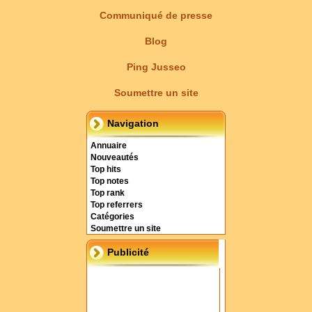
Communiqué de presse
Blog
Ping Jusseo
Soumettre un site
Navigation
Annuaire
Nouveautés
Top hits
Top notes
Top rank
Top referrers
Catégories
Soumettre un site
Publicité