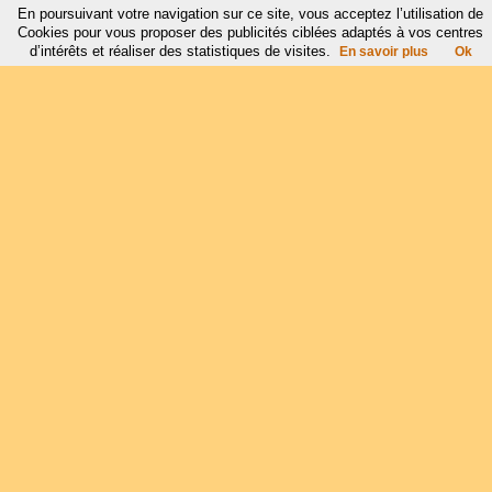
En poursuivant votre navigation sur ce site, vous acceptez l’utilisation de
Cookies pour vous proposer des publicités ciblées adaptés à vos centres
d’intérêts et réaliser des statistiques de visites.
En savoir plus
Ok