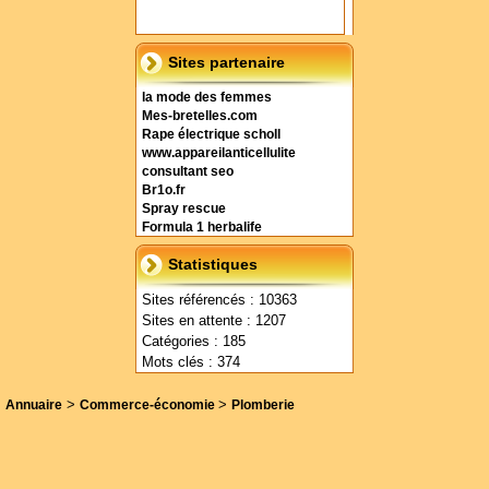
Sites partenaire
la mode des femmes
Mes-bretelles.com
Rape électrique scholl
www.appareilanticellulite
consultant seo
Br1o.fr
Spray rescue
Formula 1 herbalife
Statistiques
Sites référencés : 10363
Sites en attente : 1207
Catégories : 185
Mots clés : 374
>
>
Annuaire
Commerce-économie
Plomberie