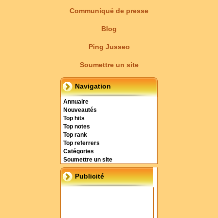
Communiqué de presse
Blog
Ping Jusseo
Soumettre un site
Navigation
Annuaire
Nouveautés
Top hits
Top notes
Top rank
Top referrers
Catégories
Soumettre un site
Publicité