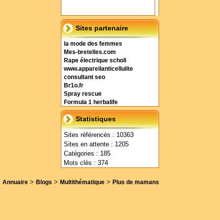
Sites partenaire
la mode des femmes
Mes-bretelles.com
Rape électrique scholl
www.appareilanticellulite
consultant seo
Br1o.fr
Spray rescue
Formula 1 herbalife
Statistiques
Sites référencés : 10363
Sites en attente : 1205
Catégories : 185
Mots clés : 374
>
>
>
Annuaire
Blogs
Multithématique
Plus de mamans