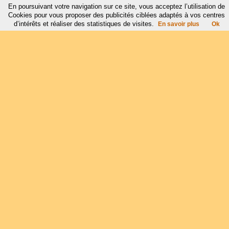
En poursuivant votre navigation sur ce site, vous acceptez l’utilisation de
Cookies pour vous proposer des publicités ciblées adaptés à vos centres
d’intérêts et réaliser des statistiques de visites.
En savoir plus
Ok