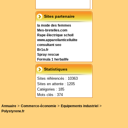
Sites partenaire
la mode des femmes
Mes-bretelles.com
Rape électrique scholl
www.appareilanticellulite
consultant seo
Br1o.fr
Spray rescue
Formula 1 herbalife
Statistiques
Sites référencés : 10363
Sites en attente : 1205
Catégories : 185
Mots clés : 374
>
>
>
Annuaire
Commerce-économie
Equipements industriel
Polystyrene.fr