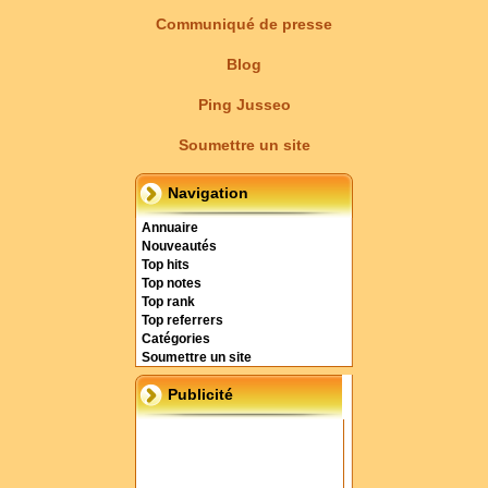
Communiqué de presse
Blog
Ping Jusseo
Soumettre un site
Navigation
Annuaire
Nouveautés
Top hits
Top notes
Top rank
Top referrers
Catégories
Soumettre un site
Publicité