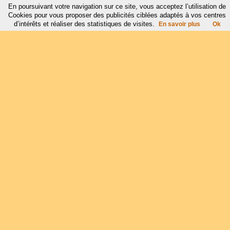
En poursuivant votre navigation sur ce site, vous acceptez l’utilisation de
Cookies pour vous proposer des publicités ciblées adaptés à vos centres
d’intérêts et réaliser des statistiques de visites.
En savoir plus
Ok