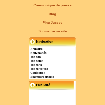
Communiqué de presse
Blog
Ping Jusseo
Soumettre un site
Navigation
Annuaire
Nouveautés
Top hits
Top notes
Top rank
Top referrers
Catégories
Soumettre un site
Publicité