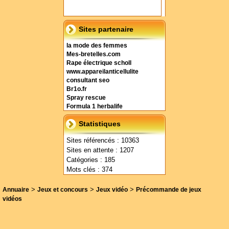
Sites partenaire
la mode des femmes
Mes-bretelles.com
Rape électrique scholl
www.appareilanticellulite
consultant seo
Br1o.fr
Spray rescue
Formula 1 herbalife
Statistiques
Sites référencés : 10363
Sites en attente : 1207
Catégories : 185
Mots clés : 374
>
>
>
Annuaire
Jeux et concours
Jeux vidéo
Précommande de jeux
vidéos