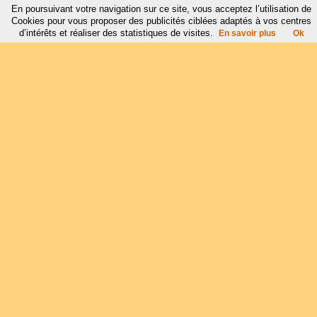
En poursuivant votre navigation sur ce site, vous acceptez l’utilisation de
Cookies pour vous proposer des publicités ciblées adaptés à vos centres
d’intérêts et réaliser des statistiques de visites.
En savoir plus
Ok