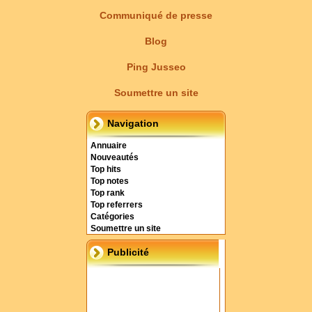
Communiqué de presse
Blog
Ping Jusseo
Soumettre un site
Navigation
Annuaire
Nouveautés
Top hits
Top notes
Top rank
Top referrers
Catégories
Soumettre un site
Publicité