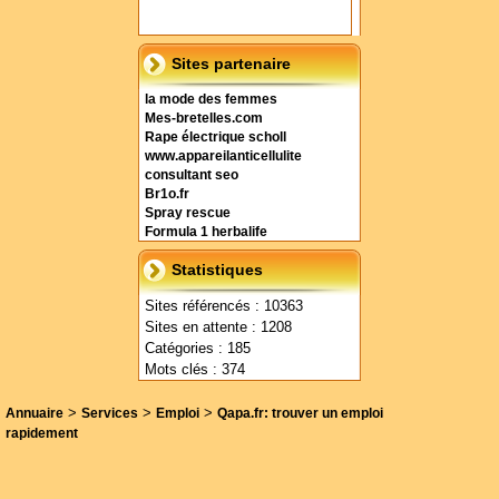
Sites partenaire
la mode des femmes
Mes-bretelles.com
Rape électrique scholl
www.appareilanticellulite
consultant seo
Br1o.fr
Spray rescue
Formula 1 herbalife
Statistiques
Sites référencés : 10363
Sites en attente : 1208
Catégories : 185
Mots clés : 374
>
>
>
Annuaire
Services
Emploi
Qapa.fr: trouver un emploi
rapidement