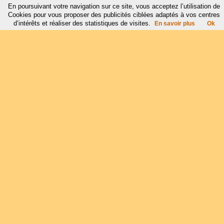
En poursuivant votre navigation sur ce site, vous acceptez l’utilisation de
Cookies pour vous proposer des publicités ciblées adaptés à vos centres
d’intérêts et réaliser des statistiques de visites.
En savoir plus
Ok